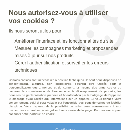
Nous autorisez-vous à utiliser
0
vos cookies ?
Ils nous seront utiles pour :
Accueil
>
Creches de Noel
>
Crèches Taille 050 cm
>
Améliorer l'interface et les fonctionnalités du site
Crèche N° 41_50 CM
>
Femme Polychrome
Mesurer les campagnes marketing et proposer des
mises à jour sur nos produits
Gérer l'authentification et surveiller les erreurs
techniques
Certains cookies sont nécessaires à des fins techniques, ils sont donc dispensés de
consentement. D'autres, non obligatoires, peuvent être utilisés pour la
personnalisation des annonces et du contenu, la mesure des annonces et du
contenu, la connaissance de l'audience et le développement de produits, les
données de géolocalisation précises et l'identification par le balayage de l'appareil,
le stockage et/ou l'accès aux informations sur un appareil. Si vous donnez votre
consentement, celui-ci sera valable sur l’ensemble des sous-domaines de Mobilier
Liturgique. Vous disposez de la possibilité de retirer votre consentement à tout
moment en cliquant sur le widget en bas à droite de la page. Pour en savoir plus,
consulter notre politique de cookie.
Configurer