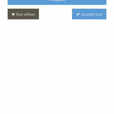
Tout refuser
Accepter tout
Femme Polychrome
Soyez le premier à donner votre avis !
Prix : Nous consulter
Réf. :
CR410055-001
Très belle statue en pâte bois, pour une crèche de 50
cm de hauteur.