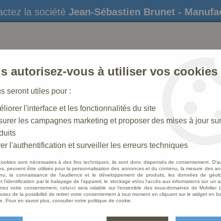
ctez la société
Jean-Sébastien Brunet - Manufa
s autorisez-vous à utiliser vos cookies
us seront utiles pour :
liorer l'interface et les fonctionnalités du site
STATUES
CRÈCHES DE NOËL
AMÉNAGEME
urer les campagnes marketing et proposer des mises à jour su
duits
che N° 39 _ 30 CM
>
Femme Antique
er l'authentification et surveiller les erreurs techniques
cookies sont nécessaires à des fins techniques, ils sont donc dispensés de consentement. D'a
res, peuvent être utilisés pour la personnalisation des annonces et du contenu, la mesure des a
nu, la connaissance de l'audience et le développement de produits, les données de géoloc
Femme
t l'identification par le balayage de l'appareil, le stockage et/ou l'accès aux informations sur un a
ez votre consentement, celui-ci sera valable sur l’ensemble des sous-domaines de Mobilier L
osez de la possibilité de retirer votre consentement à tout moment en cliquant sur le widget en ba
Soyez le 
e. Pour en savoir plus, consulter notre politique de cookie.