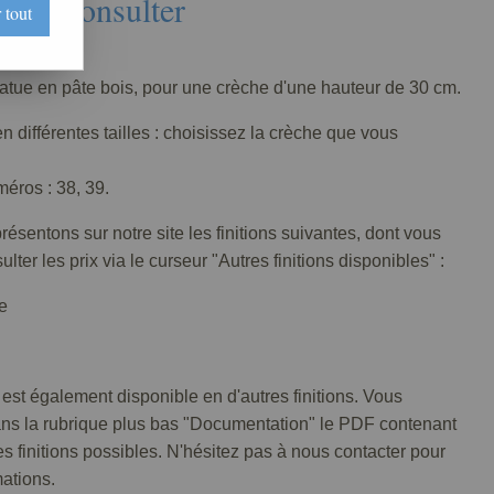
Nous consulter
 tout
139-005
tatue en pâte bois, pour une crèche d'une hauteur de 30 cm.
n différentes tailles : choisissez la crèche que vous
éros : 38, 39.
ésentons sur notre site les finitions suivantes, dont vous
lter les prix via le curseur "Autres finitions disponibles" :
e
 est également disponible en d'autres finitions. Vous
ans la rubrique plus bas "Documentation" le PDF contenant
tes finitions possibles. N'hésitez pas à nous contacter pour
mations.