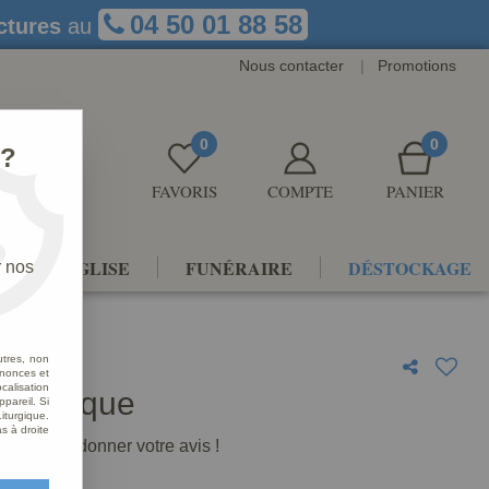
04 50 01 88 58
ctures
au
Nous contacter
|
Promotions
0
0
 ?
FAVORIS
COMPTE
PANIER
NTS D'ÉGLISE
FUNÉRAIRE
DÉSTOCKAGE
r nos
utres, non
nnonces et
alisation
 Antique
ppareil. Si
iturgique.
s à droite
premier à donner votre avis !