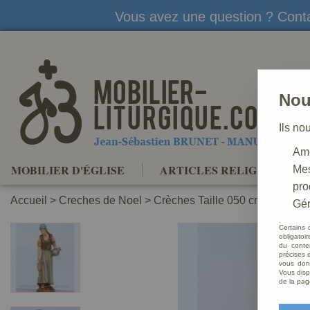
Vous avez une question ? Conta
Nou
Ils no
Amé
MOBILIER D'ÉGLISE
ARTICLES RELIGIEUX
Mes
pro
Accueil
>
Creches de Noel
>
Crèches Taille 050 cm
>
Crèche
Gér
Certains 
obligatoi
du conte
précises e
vous donn
Vous disp
de la pag