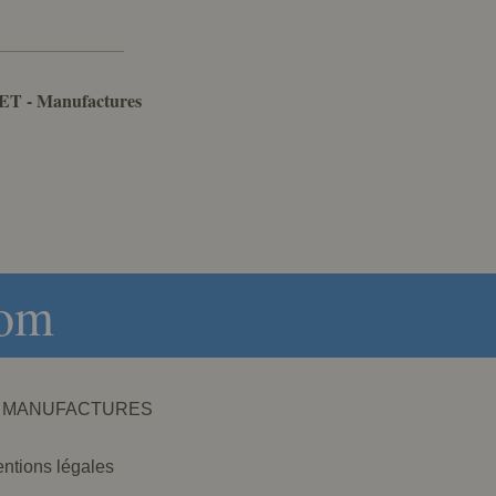
ET - Manufactures
com
NET - MANUFACTURES
ntions légales