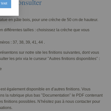
Nous consulter
 tout
055-005
tatue en pâte bois, pour une crèche de 50 cm de hauteur.
n différentes tailles : choisissez la crèche que vous
ros : 37, 38, 39, 41, 44 .
ésentons sur notre site les finitions suivantes, dont vous
lter les prix via le curseur "Autres finitions disponibles" :
e
 est également disponible en d'autres finitions. Vous
ans la rubrique plus bas "Documentation" le PDF contenant
tes finitions possibles. N'hésitez pas à nous contacter pour
mations.