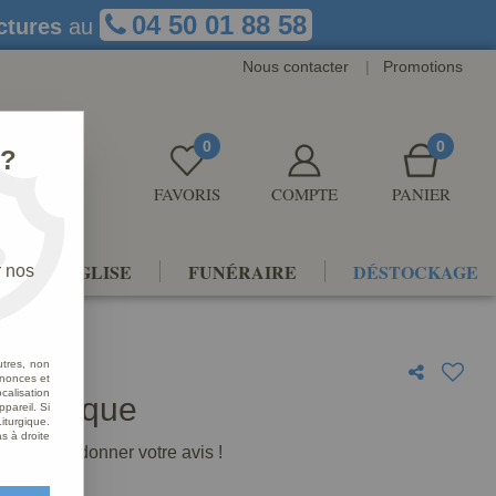
04 50 01 88 58
ctures
au
Nous contacter
|
Promotions
0
0
 ?
FAVORIS
COMPTE
PANIER
NTS D'ÉGLISE
FUNÉRAIRE
DÉSTOCKAGE
r nos
utres, non
nnonces et
alisation
 Antique
ppareil. Si
iturgique.
s à droite
premier à donner votre avis !