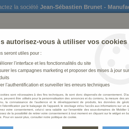
ctez la société
Jean-Sébastien Brunet - Manufa
s autorisez-vous à utiliser vos cookies
us seront utiles pour :
liorer l'interface et les fonctionnalités du site
STATUES
CRÈCHES DE NOËL
AMÉNAGEME
urer les campagnes marketing et proposer des mises à jour su
duits
 N° 41_50 CM
>
Femme Antique
er l'authentification et surveiller les erreurs techniques
cookies sont nécessaires à des fins techniques, ils sont donc dispensés de consentement. D'a
res, peuvent être utilisés pour la personnalisation des annonces et du contenu, la mesure des a
nu, la connaissance de l'audience et le développement de produits, les données de géoloc
Femme
t l'identification par le balayage de l'appareil, le stockage et/ou l'accès aux informations sur un a
ez votre consentement, celui-ci sera valable sur l’ensemble des sous-domaines de Mobilier L
osez de la possibilité de retirer votre consentement à tout moment en cliquant sur le widget en ba
Soyez le 
e. Pour en savoir plus, consulter notre politique de cookie.