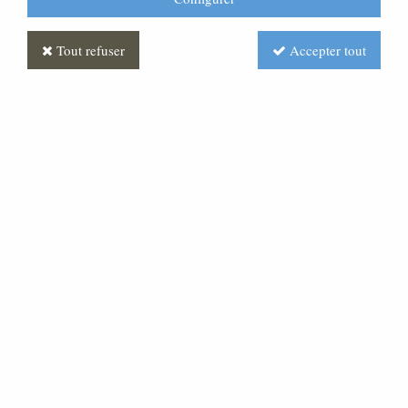
Tout refuser
Accepter tout
Ensemble de présidence
Soyez le premier à donner votre avis !
Prix : Nous consulter
Réf. :
MLFS0006-000
Ensemble de présidence ou fauteuil seul pouvant être
fabriqué sur-mesure.