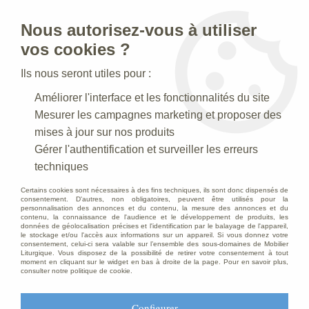
Nous autorisez-vous à utiliser
0
vos cookies ?
Ils nous seront utiles pour :
Accueil
>
Mobilier d'Eglise
>
Ensembles de présidence
>
Améliorer l'interface et les fonctionnalités du site
Ensemble de présidence
Mesurer les campagnes marketing et proposer des
mises à jour sur nos produits
Gérer l'authentification et surveiller les erreurs
techniques
Certains cookies sont nécessaires à des fins techniques, ils sont donc dispensés de
consentement. D'autres, non obligatoires, peuvent être utilisés pour la
personnalisation des annonces et du contenu, la mesure des annonces et du
contenu, la connaissance de l'audience et le développement de produits, les
données de géolocalisation précises et l'identification par le balayage de l'appareil,
le stockage et/ou l'accès aux informations sur un appareil. Si vous donnez votre
consentement, celui-ci sera valable sur l’ensemble des sous-domaines de Mobilier
Liturgique. Vous disposez de la possibilité de retirer votre consentement à tout
moment en cliquant sur le widget en bas à droite de la page. Pour en savoir plus,
consulter notre politique de cookie.
Configurer