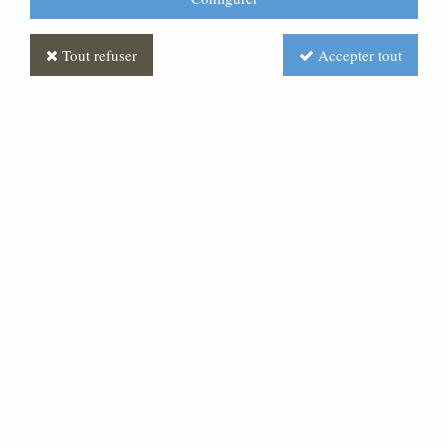
Tout refuser
Accepter tout
Ensemble de présidence
Soyez le premier à donner votre avis !
Prix : Nous consulter
Réf. :
MLFS0002-000
Ensemble de présidence ou fauteuil seul pouvant être
fabriqué sur-mesure.