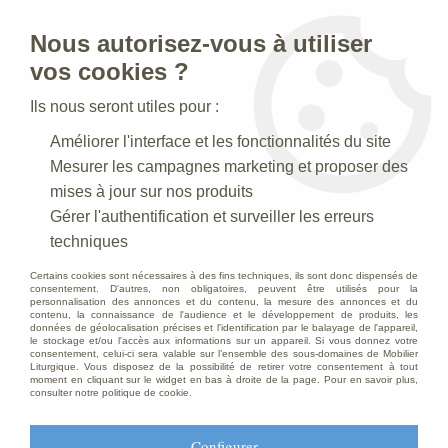
Nous autorisez-vous à utiliser
0
vos cookies ?
Ils nous seront utiles pour :
Accueil
>
Mobilier d'Eglise
>
Ensembles de présidence
>
Améliorer l'interface et les fonctionnalités du site
Ensemble de présidence
Mesurer les campagnes marketing et proposer des
mises à jour sur nos produits
Gérer l'authentification et surveiller les erreurs
techniques
Certains cookies sont nécessaires à des fins techniques, ils sont donc dispensés de
consentement. D'autres, non obligatoires, peuvent être utilisés pour la
personnalisation des annonces et du contenu, la mesure des annonces et du
contenu, la connaissance de l'audience et le développement de produits, les
données de géolocalisation précises et l'identification par le balayage de l'appareil,
le stockage et/ou l'accès aux informations sur un appareil. Si vous donnez votre
consentement, celui-ci sera valable sur l’ensemble des sous-domaines de Mobilier
Liturgique. Vous disposez de la possibilité de retirer votre consentement à tout
moment en cliquant sur le widget en bas à droite de la page. Pour en savoir plus,
consulter notre politique de cookie.
Configurer