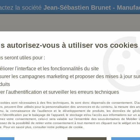
ctez la société
Jean-Sébastien Brunet - Manufa
s autorisez-vous à utiliser vos cookies
us seront utiles pour :
liorer l'interface et les fonctionnalités du site
STATUES
CRÈCHES DE NOËL
AMÉNAGEME
urer les campagnes marketing et proposer des mises à jour su
duits
che N° 42_60 CM
>
Enfant Jésus Polychrome
er l'authentification et surveiller les erreurs techniques
cookies sont nécessaires à des fins techniques, ils sont donc dispensés de consentement. D'a
res, peuvent être utilisés pour la personnalisation des annonces et du contenu, la mesure des a
nu, la connaissance de l'audience et le développement de produits, les données de géoloc
Enfan
t l'identification par le balayage de l'appareil, le stockage et/ou l'accès aux informations sur un a
ez votre consentement, celui-ci sera valable sur l’ensemble des sous-domaines de Mobilier L
osez de la possibilité de retirer votre consentement à tout moment en cliquant sur le widget en ba
Soyez le 
e. Pour en savoir plus, consulter notre politique de cookie.