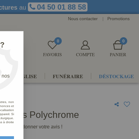
04 50 01 88 58
ctures
au
Nous contacter
|
Promotions
0
0
 ?
FAVORIS
COMPTE
PANIER
NTS D'ÉGLISE
FUNÉRAIRE
DÉSTOCKAGE
r nos
utres, non
nnonces et
alisation
t Jésus Polychrome
ppareil. Si
iturgique.
s à droite
premier à donner votre avis !