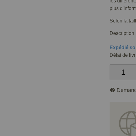
les différen
plus d'infor
Selon la tai
Description
Expédié so
Délai de liv
Demand