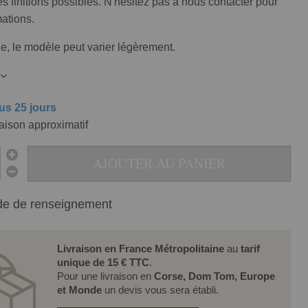
tes finitions possibles. N'hésitez pas à nous contacter pour
mations.
lle, le modèle peut varier légèrement.
us 25 jours
raison approximatif
AJOUTER AU PANIER
e de renseignement
Livraison en France Métropolitaine
au
tarif
unique de 15 € TTC
.
Pour une livraison en
Corse, Dom Tom, Europe
et Monde
un devis vous sera établi.