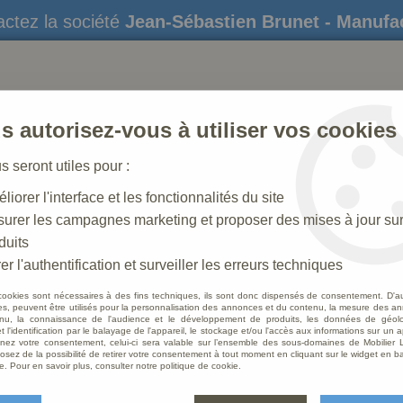
ctez la société
Jean-Sébastien Brunet - Manufa
s autorisez-vous à utiliser vos cookies
us seront utiles pour :
liorer l'interface et les fonctionnalités du site
STATUES
CRÈCHES DE NOËL
AMÉNAGEME
urer les campagnes marketing et proposer des mises à jour su
duits
er l'authentification et surveiller les erreurs techniques
cookies sont nécessaires à des fins techniques, ils sont donc dispensés de consentement. D'a
res, peuvent être utilisés pour la personnalisation des annonces et du contenu, la mesure des a
nu, la connaissance de l'audience et le développement de produits, les données de géoloc
Croix 
t l'identification par le balayage de l'appareil, le stockage et/ou l'accès aux informations sur un a
ez votre consentement, celui-ci sera valable sur l’ensemble des sous-domaines de Mobilier L
osez de la possibilité de retirer votre consentement à tout moment en cliquant sur le widget en ba
Soyez le 
e. Pour en savoir plus, consulter notre politique de cookie.