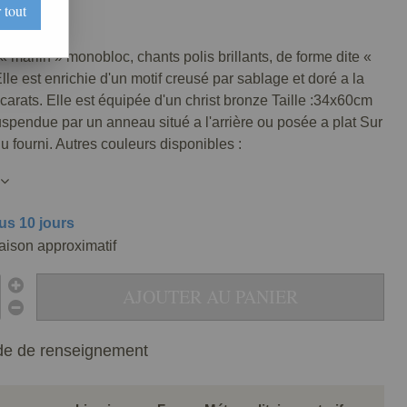
 tout
0062-077
 « marlin » monobloc, chants polis brillants, de forme dite «
lle est enrichie d'un motif creusé par sablage et doré a la
4 carats. Elle est équipée d'un christ bronze Taille :34x60cm
uspendue par un anneau situé a l'arrière ou posée a plat Sur
lu fourni. Autres couleurs disponibles :
us 10 jours
raison approximatif
AJOUTER AU PANIER
e de renseignement