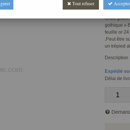
igurer
Tout refuser
Accepter
Réf. :
FUPG
Croix granit
gothique » E
feuille or 2
.Peut être s
un trépied a
Description
Expédié so
Délai de liv
Demand