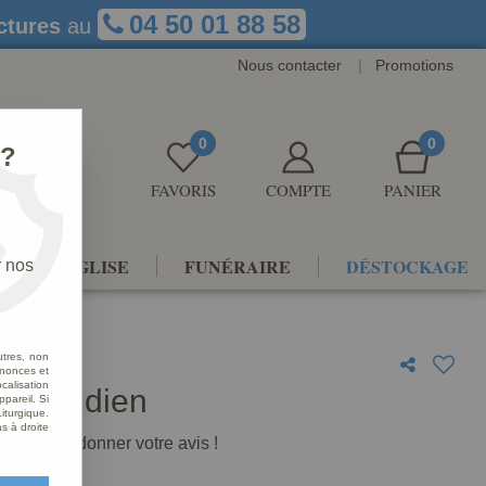
04 50 01 88 58
ctures
au
Nous contacter
|
Promotions
0
0
 ?
FAVORIS
COMPTE
PANIER
NTS D'ÉGLISE
FUNÉRAIRE
DÉSTOCKAGE
r nos
utres, non
nnonces et
alisation
Vert Indien
ppareil. Si
iturgique.
s à droite
premier à donner votre avis !