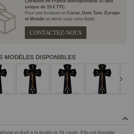
Livraison en France Métropolitaine
au
tarif
unique de 15 € TTC
.
Pour une livraison en
Corse, Dom Tom, Europe
et Monde
un devis vous sera établi.
CONTACTEZ-NOUS
S MODÈLES DISPONIBLES
blage et doré a la feuille or 24 carats. Elle est équipée