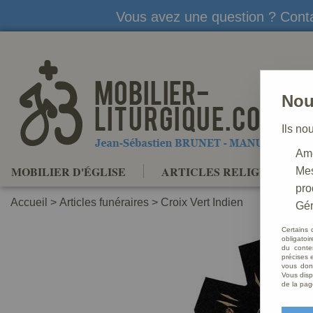
Vous avez une question ? Conta
Nou
Ils no
Amé
MOBILIER D'ÉGLISE
ARTICLES RELIGIEUX
Mes
pro
Accueil
>
Articles funéraires
>
Croix Vert Indien
Gér
Certains 
obligatoi
du conte
précises e
vous donn
Vous disp
de la pag