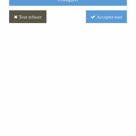
Tout refuser
Accepter tout
Croix Vert Indien
Soyez le premier à donner votre avis !
Réf. :
FUPG0061-077
Croix granit « marlin » monobloc, chants polis brillants,
de forme dite « gothique » Elle est équipée d'un christ
bronze Taille :34x60cm .Peut être suspendue par un
anneau situé a l'arrière ou posée a plat Sur un trépied