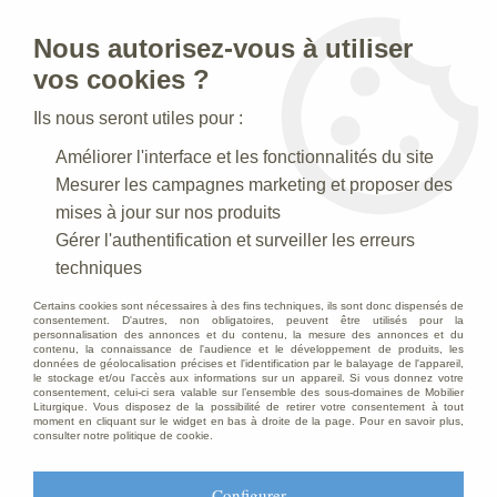
Nous autorisez-vous à utiliser
0
vos cookies ?
Ils nous seront utiles pour :
Accueil
>
Articles funéraires
>
Croix Vert Indien
Améliorer l'interface et les fonctionnalités du site
Mesurer les campagnes marketing et proposer des
mises à jour sur nos produits
Gérer l'authentification et surveiller les erreurs
techniques
Certains cookies sont nécessaires à des fins techniques, ils sont donc dispensés de
consentement. D'autres, non obligatoires, peuvent être utilisés pour la
personnalisation des annonces et du contenu, la mesure des annonces et du
contenu, la connaissance de l'audience et le développement de produits, les
données de géolocalisation précises et l'identification par le balayage de l'appareil,
le stockage et/ou l'accès aux informations sur un appareil. Si vous donnez votre
consentement, celui-ci sera valable sur l’ensemble des sous-domaines de Mobilier
Liturgique. Vous disposez de la possibilité de retirer votre consentement à tout
moment en cliquant sur le widget en bas à droite de la page. Pour en savoir plus,
consulter notre politique de cookie.
Configurer