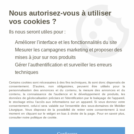
Nous autorisez-vous à utiliser
0
vos cookies ?
Ils nous seront utiles pour :
Accueil
>
Articles funéraires
>
Croix Vert Indien
Améliorer l'interface et les fonctionnalités du site
Mesurer les campagnes marketing et proposer des
mises à jour sur nos produits
Gérer l'authentification et surveiller les erreurs
techniques
Certains cookies sont nécessaires à des fins techniques, ils sont donc dispensés de
consentement. D'autres, non obligatoires, peuvent être utilisés pour la
personnalisation des annonces et du contenu, la mesure des annonces et du
contenu, la connaissance de l'audience et le développement de produits, les
données de géolocalisation précises et l'identification par le balayage de l'appareil,
le stockage et/ou l'accès aux informations sur un appareil. Si vous donnez votre
consentement, celui-ci sera valable sur l’ensemble des sous-domaines de Mobilier
Liturgique. Vous disposez de la possibilité de retirer votre consentement à tout
moment en cliquant sur le widget en bas à droite de la page. Pour en savoir plus,
consulter notre politique de cookie.
Configurer