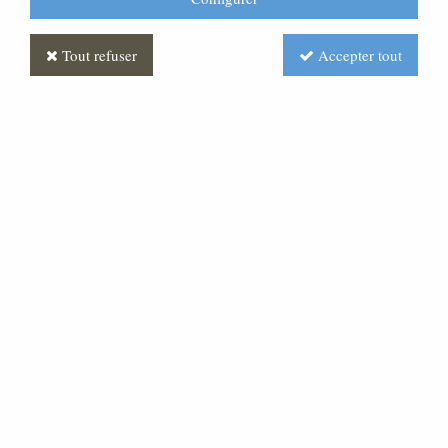
Tout refuser
Accepter tout
Croix Vert Indien
Soyez le premier à donner votre avis !
Réf. :
FUPG0059-077
Croix granit « marlin » monobloc, chants polis brillants.
Elle est enrichie d'un motif creusé par sablage et doré a
la feuille or 24 Carats, et équipée d'un christ en bronze
Taille :34x60cm .Peut être suspendue par un anneau