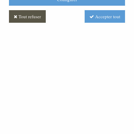
Tout refuser
Accepter tout
Croix Paradiso
Soyez le premier à donner votre avis !
Réf. :
FUPG0060-073
Croix granit « marlin » monobloc, chants polis brillants.
Elle est enrichie d'un motif creusé par sablage et doré a
la feuille or 24 Carats, et équipée d'une colombe en
bronze Taille :34x60cm .Peut être suspendue par un