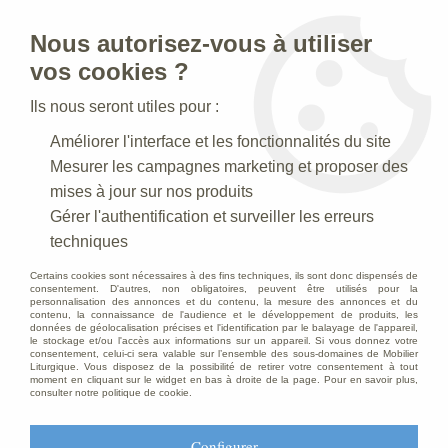
Nous autorisez-vous à utiliser
0
vos cookies ?
Ils nous seront utiles pour :
Accueil
>
Articles funéraires
>
Croix Paradiso
Améliorer l'interface et les fonctionnalités du site
Mesurer les campagnes marketing et proposer des
mises à jour sur nos produits
Gérer l'authentification et surveiller les erreurs
techniques
Certains cookies sont nécessaires à des fins techniques, ils sont donc dispensés de
consentement. D'autres, non obligatoires, peuvent être utilisés pour la
personnalisation des annonces et du contenu, la mesure des annonces et du
contenu, la connaissance de l'audience et le développement de produits, les
données de géolocalisation précises et l'identification par le balayage de l'appareil,
le stockage et/ou l'accès aux informations sur un appareil. Si vous donnez votre
consentement, celui-ci sera valable sur l’ensemble des sous-domaines de Mobilier
Liturgique. Vous disposez de la possibilité de retirer votre consentement à tout
moment en cliquant sur le widget en bas à droite de la page. Pour en savoir plus,
consulter notre politique de cookie.
Configurer