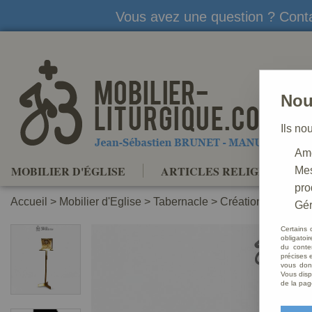
Vous avez une question ? Conta
Nou
Ils no
Amé
MOBILIER D'ÉGLISE
ARTICLES RELIGIEUX
Mes
pro
Accueil
>
Mobilier d'Eglise
>
Tabernacle
>
Création de suppor
Gér
Certains 
obligatoi
du conte
précises e
vous donn
Vous disp
de la pag