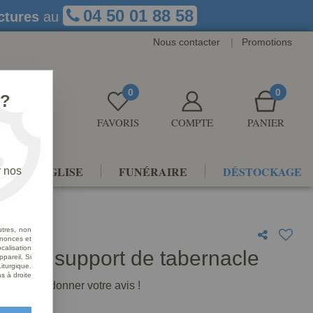
04 50 01 88 58
ctures
au
Nous contacter
|
Promotions
0
0
 ?
FAVORIS
COMPTE
PANIER
NTS D'ÉGLISE
FUNÉRAIRE
DÉSTOCKAGE
r nos
utres, non
nnonces et
alisation
on de support de tabernacle
ppareil. Si
iturgique.
s à droite
premier à donner votre avis !