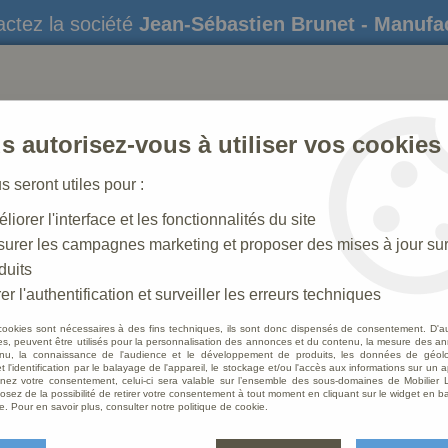
ctez la société
Jean-Sébastien Brunet - Manufa
s autorisez-vous à utiliser vos cookies
us seront utiles pour :
liorer l'interface et les fonctionnalités du site
STATUES
CRÈCHES DE NOËL
AMÉNAGEME
urer les campagnes marketing et proposer des mises à jour su
duits
t de tabernacle
er l'authentification et surveiller les erreurs techniques
cookies sont nécessaires à des fins techniques, ils sont donc dispensés de consentement. D'a
res, peuvent être utilisés pour la personnalisation des annonces et du contenu, la mesure des a
nu, la connaissance de l'audience et le développement de produits, les données de géoloc
Créati
t l'identification par le balayage de l'appareil, le stockage et/ou l'accès aux informations sur un a
ez votre consentement, celui-ci sera valable sur l’ensemble des sous-domaines de Mobilier L
osez de la possibilité de retirer votre consentement à tout moment en cliquant sur le widget en ba
Soyez le 
e. Pour en savoir plus, consulter notre politique de cookie.