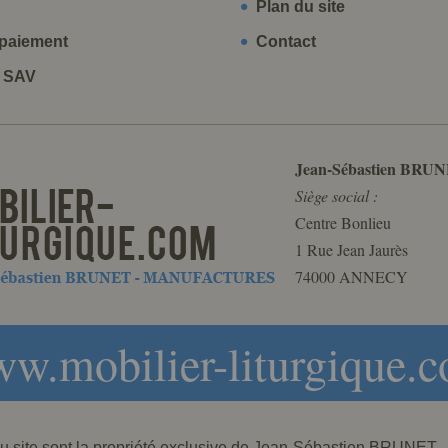
Plan du site
paiement
Contact
t SAV
Jean-Sébastien BRUN
Siège social :
Centre Bonlieu
1 Rue Jean Jaurès
74000 ANNECY
w.mobilier-liturgique.
 du site sont la propriété exclusive de Jean-Sébastien BRU