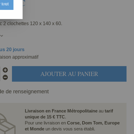
€
TTC
 tout
401-000
c 2 clochettes 120 x 140 x 60.
us 20 jours
raison approximatif
AJOUTER AU PANIER
e de renseignement
Livraison en France Métropolitaine
au
tarif
unique de 15 € TTC
.
Pour une livraison en
Corse, Dom Tom, Europe
et Monde
un devis vous sera établi.