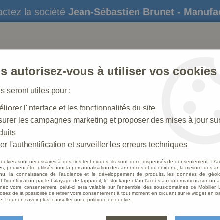
ctez la société
Jean-Sébastien Brunet - Manufa
s autorisez-vous à utiliser vos cookies
us seront utiles pour :
liorer l'interface et les fonctionnalités du site
STATUES
CRÈCHES DE NOËL
AMÉNAGEME
urer les campagnes marketing et proposer des mises à jour su
duits
ette
er l'authentification et surveiller les erreurs techniques
cookies sont nécessaires à des fins techniques, ils sont donc dispensés de consentement. D'a
res, peuvent être utilisés pour la personnalisation des annonces et du contenu, la mesure des a
nu, la connaissance de l'audience et le développement de produits, les données de géoloc
Cloche
t l'identification par le balayage de l'appareil, le stockage et/ou l'accès aux informations sur un a
ez votre consentement, celui-ci sera valable sur l’ensemble des sous-domaines de Mobilier L
osez de la possibilité de retirer votre consentement à tout moment en cliquant sur le widget en ba
Soyez le 
e. Pour en savoir plus, consulter notre politique de cookie.