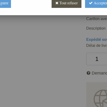
198
,
66
igurer
Tout refuser
Accepter
Réf. :
AR050
Carillon ave
Description
Expédié so
Délai de liv
Demand