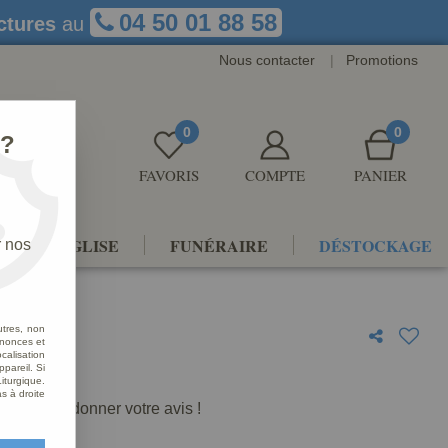
04 50 01 88 58
ctures
au
Nous contacter
|
Promotions
0
0
 ?
FAVORIS
COMPTE
PANIER
NTS D'ÉGLISE
FUNÉRAIRE
DÉSTOCKAGE
r nos
utres, non
nnonces et
alisation
tte
ppareil. Si
iturgique.
s à droite
premier à donner votre avis !