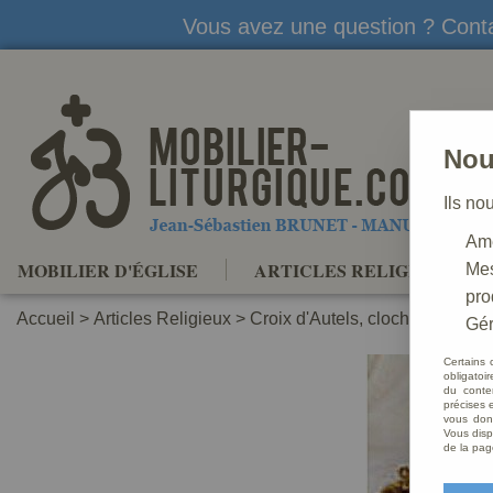
Vous avez une question ? Conta
Nou
Ils no
Amé
MOBILIER D'ÉGLISE
ARTICLES RELIGIEUX
Mes
pro
Accueil
>
Articles Religieux
>
Croix d'Autels, cloches
>
Cloch
Gér
Certains 
obligatoi
du conte
précises e
vous donn
Vous disp
de la pag