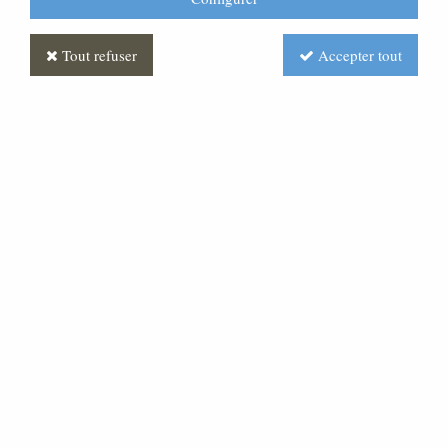
Tout refuser
Accepter tout
Chemin de croix Bois massif
Soyez le premier à donner votre avis !
Prix : Nous consulter
Réf. :
AR050461-001
Chemin de croix 14 stations en bronze sur bois.
Dimensions : 80 x 80 mm sur croix en bois : 200 x 200