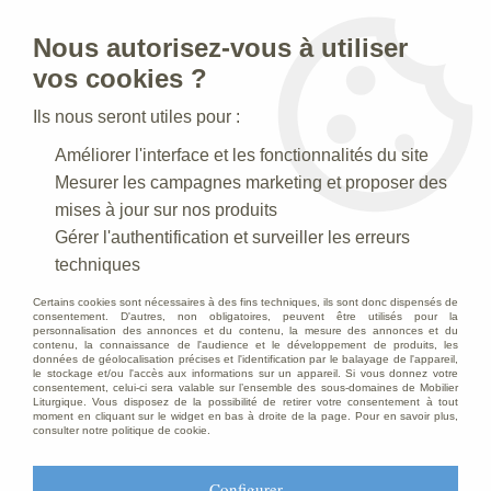
Nous autorisez-vous à utiliser
0
vos cookies ?
Ils nous seront utiles pour :
Accueil
>
Statues religieuses
>
Chemins de Croix
>
Chemin de
Améliorer l'interface et les fonctionnalités du site
croix Bois massif
Mesurer les campagnes marketing et proposer des
mises à jour sur nos produits
Gérer l'authentification et surveiller les erreurs
techniques
Certains cookies sont nécessaires à des fins techniques, ils sont donc dispensés de
consentement. D'autres, non obligatoires, peuvent être utilisés pour la
personnalisation des annonces et du contenu, la mesure des annonces et du
contenu, la connaissance de l'audience et le développement de produits, les
données de géolocalisation précises et l'identification par le balayage de l'appareil,
le stockage et/ou l'accès aux informations sur un appareil. Si vous donnez votre
consentement, celui-ci sera valable sur l’ensemble des sous-domaines de Mobilier
Liturgique. Vous disposez de la possibilité de retirer votre consentement à tout
moment en cliquant sur le widget en bas à droite de la page. Pour en savoir plus,
consulter notre politique de cookie.
Configurer