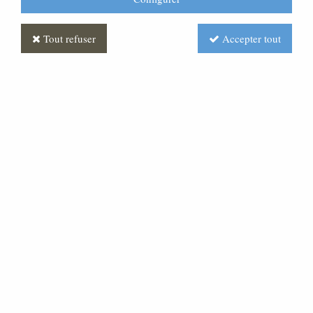
Tout refuser
Accepter tout
Chandelier d'autel
Soyez le premier à donner votre avis !
Prix : Nous consulter
Réf. :
AR050331-000
Chandelier d'autel Hauteur 300, coupe de 180.
Expédié sous 20 jours