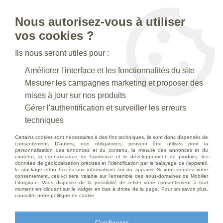
Nous autorisez-vous à utiliser
0
vos cookies ?
Ils nous seront utiles pour :
Accueil
>
Articles Religieux
>
Chandeliers Bougeoirs
>
Chandelier
Améliorer l'interface et les fonctionnalités du site
d'autel
Mesurer les campagnes marketing et proposer des
mises à jour sur nos produits
Gérer l'authentification et surveiller les erreurs
techniques
Certains cookies sont nécessaires à des fins techniques, ils sont donc dispensés de
consentement. D'autres, non obligatoires, peuvent être utilisés pour la
personnalisation des annonces et du contenu, la mesure des annonces et du
contenu, la connaissance de l'audience et le développement de produits, les
données de géolocalisation précises et l'identification par le balayage de l'appareil,
le stockage et/ou l'accès aux informations sur un appareil. Si vous donnez votre
consentement, celui-ci sera valable sur l’ensemble des sous-domaines de Mobilier
Liturgique. Vous disposez de la possibilité de retirer votre consentement à tout
moment en cliquant sur le widget en bas à droite de la page. Pour en savoir plus,
consulter notre politique de cookie.
Configurer