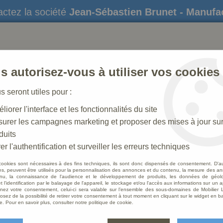
ctez la société
Jean-Sébastien Brunet - Manufa
s autorisez-vous à utiliser vos cookies
us seront utiles pour :
liorer l'interface et les fonctionnalités du site
STATUES
CRÈCHES DE NOËL
AMÉNAGEME
urer les campagnes marketing et proposer des mises à jour su
duits
elier d'autel
er l'authentification et surveiller les erreurs techniques
cookies sont nécessaires à des fins techniques, ils sont donc dispensés de consentement. D'a
res, peuvent être utilisés pour la personnalisation des annonces et du contenu, la mesure des a
nu, la connaissance de l'audience et le développement de produits, les données de géoloc
Chande
t l'identification par le balayage de l'appareil, le stockage et/ou l'accès aux informations sur un a
ez votre consentement, celui-ci sera valable sur l’ensemble des sous-domaines de Mobilier L
osez de la possibilité de retirer votre consentement à tout moment en cliquant sur le widget en ba
Soyez le 
e. Pour en savoir plus, consulter notre politique de cookie.