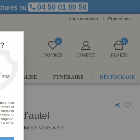
04 50 01 88 58
ctures
au
Nous contacter
|
Promotions
0
0
 ?
FAVORIS
COMPTE
PANIER
NTS D'ÉGLISE
FUNÉRAIRE
DÉSTOCKAGE
r nos
utres, non
nnonces et
alisation
lier d'autel
ppareil. Si
iturgique.
s à droite
premier à donner votre avis !