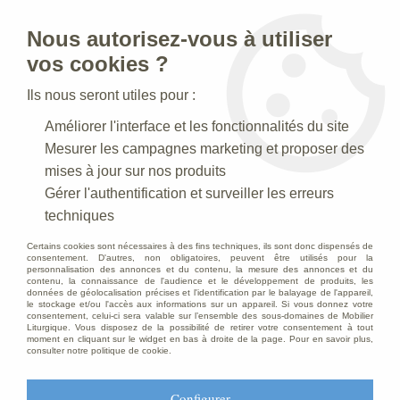
Nous autorisez-vous à utiliser
0
vos cookies ?
Ils nous seront utiles pour :
Accueil
>
Articles Religieux
>
Chandeliers Bougeoirs
>
Chandelier
Améliorer l'interface et les fonctionnalités du site
d'autel
Mesurer les campagnes marketing et proposer des
mises à jour sur nos produits
Gérer l'authentification et surveiller les erreurs
techniques
Certains cookies sont nécessaires à des fins techniques, ils sont donc dispensés de
consentement. D'autres, non obligatoires, peuvent être utilisés pour la
personnalisation des annonces et du contenu, la mesure des annonces et du
contenu, la connaissance de l'audience et le développement de produits, les
données de géolocalisation précises et l'identification par le balayage de l'appareil,
le stockage et/ou l'accès aux informations sur un appareil. Si vous donnez votre
consentement, celui-ci sera valable sur l’ensemble des sous-domaines de Mobilier
Liturgique. Vous disposez de la possibilité de retirer votre consentement à tout
moment en cliquant sur le widget en bas à droite de la page. Pour en savoir plus,
consulter notre politique de cookie.
Configurer