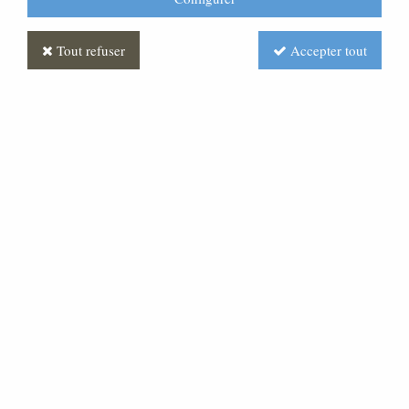
Tout refuser
Accepter tout
Chandelier d'autel
Soyez le premier à donner votre avis !
Prix : Nous consulter
Réf. :
AR050308-000
Chandelier d'autel base bronze, coupe en laiton de 120.
Expédié sous 20 jours