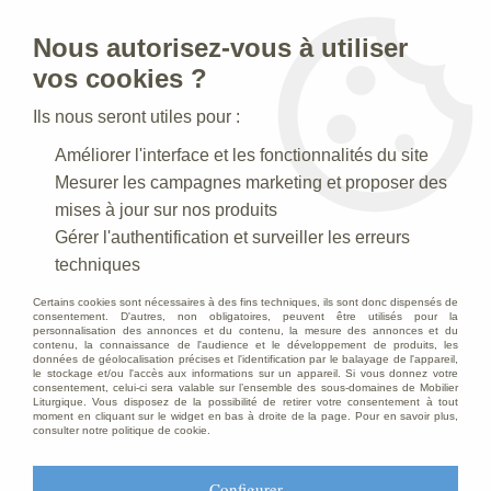
Nous autorisez-vous à utiliser
0
vos cookies ?
Ils nous seront utiles pour :
Accueil
>
Articles Religieux
>
Chandeliers Bougeoirs
>
Chandelier
Améliorer l'interface et les fonctionnalités du site
d'autel
Mesurer les campagnes marketing et proposer des
mises à jour sur nos produits
Gérer l'authentification et surveiller les erreurs
techniques
Certains cookies sont nécessaires à des fins techniques, ils sont donc dispensés de
consentement. D'autres, non obligatoires, peuvent être utilisés pour la
personnalisation des annonces et du contenu, la mesure des annonces et du
contenu, la connaissance de l'audience et le développement de produits, les
données de géolocalisation précises et l'identification par le balayage de l'appareil,
le stockage et/ou l'accès aux informations sur un appareil. Si vous donnez votre
consentement, celui-ci sera valable sur l’ensemble des sous-domaines de Mobilier
Liturgique. Vous disposez de la possibilité de retirer votre consentement à tout
moment en cliquant sur le widget en bas à droite de la page. Pour en savoir plus,
consulter notre politique de cookie.
Configurer