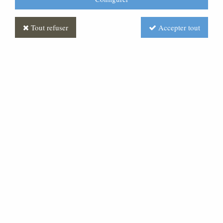
Tout refuser
Accepter tout
Chandelier d'autel
Soyez le premier à donner votre avis !
Prix : Nous consulter
Réf. :
AR050701-000
Chandelier d'autel base laiton 3 coupes de 60
Expédié sous 20 jours