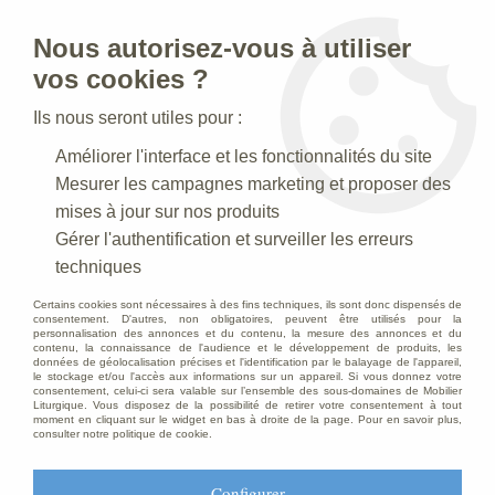
Nous autorisez-vous à utiliser
0
vos cookies ?
Ils nous seront utiles pour :
Accueil
>
Articles Religieux
>
Chandeliers Bougeoirs
>
Chandelier
Améliorer l'interface et les fonctionnalités du site
d'autel
Mesurer les campagnes marketing et proposer des
mises à jour sur nos produits
Gérer l'authentification et surveiller les erreurs
techniques
Certains cookies sont nécessaires à des fins techniques, ils sont donc dispensés de
consentement. D'autres, non obligatoires, peuvent être utilisés pour la
personnalisation des annonces et du contenu, la mesure des annonces et du
contenu, la connaissance de l'audience et le développement de produits, les
données de géolocalisation précises et l'identification par le balayage de l'appareil,
le stockage et/ou l'accès aux informations sur un appareil. Si vous donnez votre
consentement, celui-ci sera valable sur l’ensemble des sous-domaines de Mobilier
Liturgique. Vous disposez de la possibilité de retirer votre consentement à tout
moment en cliquant sur le widget en bas à droite de la page. Pour en savoir plus,
consulter notre politique de cookie.
Configurer