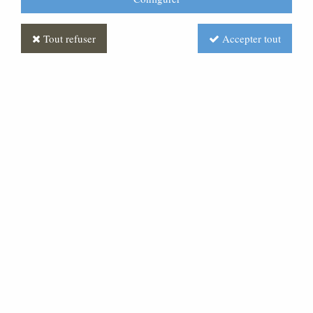
Tout refuser
Accepter tout
Chandelier d'autel
Soyez le premier à donner votre avis !
Prix : Nous consulter
Réf. :
AR050298-000
Chandelier d'autel base bronze patine coupe de 180 en
laiton