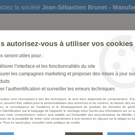
ctez la société
Jean-Sébastien Brunet - Manufa
s autorisez-vous à utiliser vos cookies
us seront utiles pour :
liorer l'interface et les fonctionnalités du site
STATUES
CRÈCHES DE NOËL
AMÉNAGEME
urer les campagnes marketing et proposer des mises à jour su
duits
e
er l'authentification et surveiller les erreurs techniques
cookies sont nécessaires à des fins techniques, ils sont donc dispensés de consentement. D'a
res, peuvent être utilisés pour la personnalisation des annonces et du contenu, la mesure des a
nu, la connaissance de l'audience et le développement de produits, les données de géoloc
Calice
t l'identification par le balayage de l'appareil, le stockage et/ou l'accès aux informations sur un a
ez votre consentement, celui-ci sera valable sur l’ensemble des sous-domaines de Mobilier L
osez de la possibilité de retirer votre consentement à tout moment en cliquant sur le widget en ba
Soyez le 
e. Pour en savoir plus, consulter notre politique de cookie.