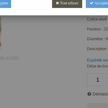
367
,
16
igurer
Tout refuser
Accepter
Réf. :
AR040
Calice doré
Hauteur : 2
Diamètre : 
Description
Expédié so
Délai de liv
Demand