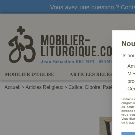
Vous avez une question ? Conta
Nou
Ils no
Amé
MOBILIER D'ÉGLISE
ARTICLES RELIGIEUX
Mes
pro
Accueil
>
Articles Religieux
>
Calice, Ciboire, Patène
>
Calic
Gér
Certains 
obligatoi
du conte
précises e
vous donn
Vous disp
de la pag