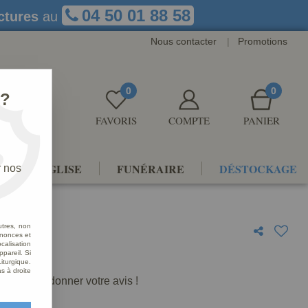
04 50 01 88 58
ctures
au
Nous contacter
|
Promotions
0
0
 ?
FAVORIS
COMPTE
PANIER
NTS D'ÉGLISE
FUNÉRAIRE
DÉSTOCKAGE
r nos
utres, non
nnonces et
alisation
ppareil. Si
iturgique.
s à droite
premier à donner votre avis !