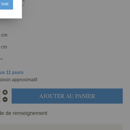
€
TTC
 tout
277-000
2 cm
9 cm
us 11 jours
raison approximatif
AJOUTER AU PANIER
e de renseignement