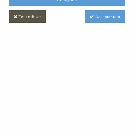
Tout refuser
Accepter tout
Boeuf Polychrome
Soyez le premier à donner votre avis !
Prix : Nous consulter
Réf. :
CR390025-001
Très belle statue en pâte bois, pour une crèche de 30
cm.