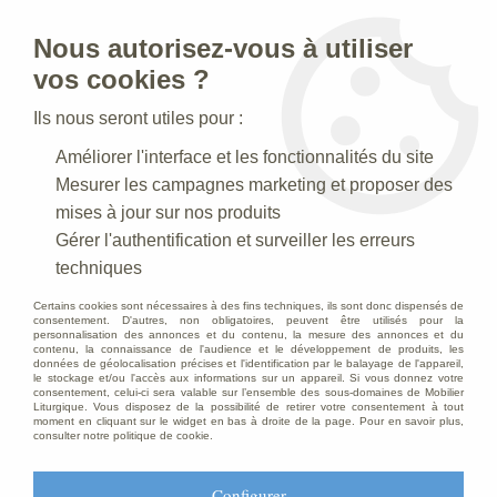
Nous autorisez-vous à utiliser
0
vos cookies ?
Ils nous seront utiles pour :
Accueil
>
Creches de Noel
>
Crèches Taille 030-35 cm
>
Améliorer l'interface et les fonctionnalités du site
Crèche N° 39 _ 30 CM
>
Boeuf Polychrome
Mesurer les campagnes marketing et proposer des
mises à jour sur nos produits
Gérer l'authentification et surveiller les erreurs
techniques
Certains cookies sont nécessaires à des fins techniques, ils sont donc dispensés de
consentement. D'autres, non obligatoires, peuvent être utilisés pour la
personnalisation des annonces et du contenu, la mesure des annonces et du
contenu, la connaissance de l'audience et le développement de produits, les
données de géolocalisation précises et l'identification par le balayage de l'appareil,
le stockage et/ou l'accès aux informations sur un appareil. Si vous donnez votre
consentement, celui-ci sera valable sur l’ensemble des sous-domaines de Mobilier
Liturgique. Vous disposez de la possibilité de retirer votre consentement à tout
moment en cliquant sur le widget en bas à droite de la page. Pour en savoir plus,
consulter notre politique de cookie.
Configurer