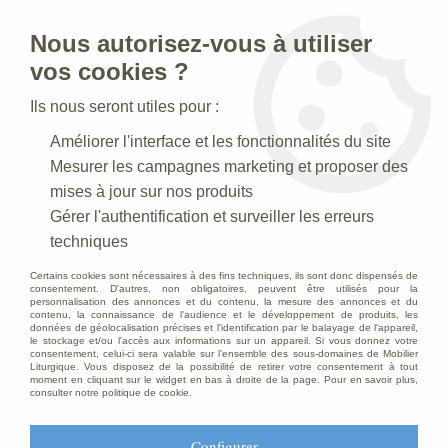
Nous autorisez-vous à utiliser
0
vos cookies ?
Ils nous seront utiles pour :
Accueil
>
Creches de Noel
>
Crèches Taille 120-125 cm
>
Améliorer l'interface et les fonctionnalités du site
Crèche N° 43_120 CM
>
Boeuf Feuille d'or
Mesurer les campagnes marketing et proposer des
mises à jour sur nos produits
Gérer l'authentification et surveiller les erreurs
techniques
Certains cookies sont nécessaires à des fins techniques, ils sont donc dispensés de
consentement. D'autres, non obligatoires, peuvent être utilisés pour la
personnalisation des annonces et du contenu, la mesure des annonces et du
contenu, la connaissance de l'audience et le développement de produits, les
données de géolocalisation précises et l'identification par le balayage de l'appareil,
le stockage et/ou l'accès aux informations sur un appareil. Si vous donnez votre
consentement, celui-ci sera valable sur l’ensemble des sous-domaines de Mobilier
Liturgique. Vous disposez de la possibilité de retirer votre consentement à tout
moment en cliquant sur le widget en bas à droite de la page. Pour en savoir plus,
consulter notre politique de cookie.
Configurer