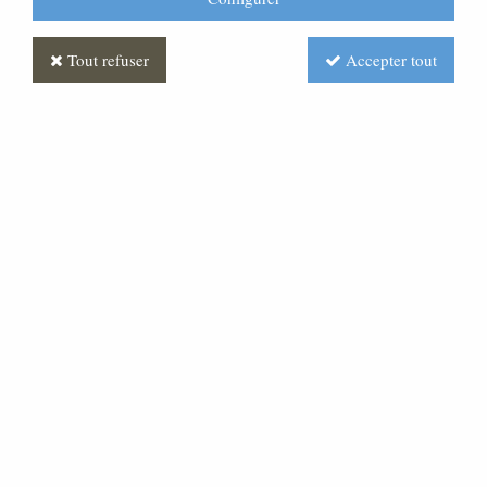
Tout refuser
Accepter tout
Boeuf Feuille d'or
Soyez le premier à donner votre avis !
Prix : Nous consulter
Réf. :
CR430025-008
Très belle statue en pâte bois, pour une crèche de 120
cm de hauteur.