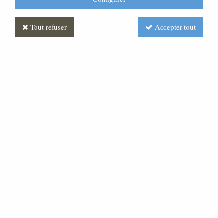
Tout refuser
Accepter tout
Berger, son âne et l'enfant
Polychrome
Soyez le premier à donner votre avis !
Prix : Nous consulter
Réf. :
CR380072-001
Très belle statue en pâte bois, pour une crèche de 20
cm de hauteur.