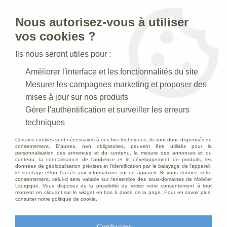
Nous autorisez-vous à utiliser
0
vos cookies ?
Ils nous seront utiles pour :
Accueil
>
Creches de Noel
>
Crèches Taille 020 cm
>
Améliorer l'interface et les fonctionnalités du site
Crèche N° 38 _20 CM
>
Berger, son âne et l'enfant Polychrome
Mesurer les campagnes marketing et proposer des
mises à jour sur nos produits
Gérer l'authentification et surveiller les erreurs
techniques
Certains cookies sont nécessaires à des fins techniques, ils sont donc dispensés de
consentement. D'autres, non obligatoires, peuvent être utilisés pour la
personnalisation des annonces et du contenu, la mesure des annonces et du
contenu, la connaissance de l'audience et le développement de produits, les
données de géolocalisation précises et l'identification par le balayage de l'appareil,
le stockage et/ou l'accès aux informations sur un appareil. Si vous donnez votre
consentement, celui-ci sera valable sur l’ensemble des sous-domaines de Mobilier
Liturgique. Vous disposez de la possibilité de retirer votre consentement à tout
moment en cliquant sur le widget en bas à droite de la page. Pour en savoir plus,
consulter notre politique de cookie.
Configurer