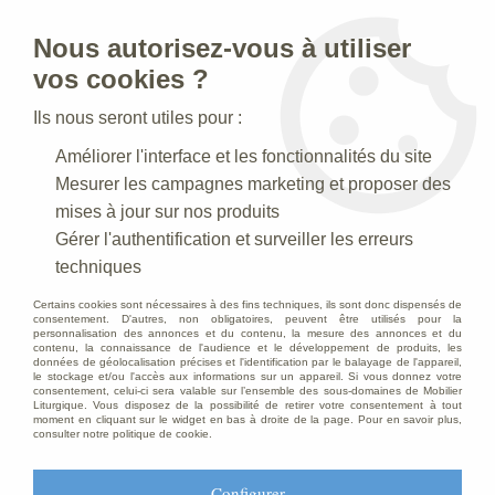
Nous autorisez-vous à utiliser
0
vos cookies ?
Ils nous seront utiles pour :
Accueil
>
Creches de Noel
>
Crèches Taille 040 cm
>
Améliorer l'interface et les fonctionnalités du site
Crèche N° 40_40 CM
>
Berger Polychrome
Mesurer les campagnes marketing et proposer des
mises à jour sur nos produits
Gérer l'authentification et surveiller les erreurs
techniques
Certains cookies sont nécessaires à des fins techniques, ils sont donc dispensés de
consentement. D'autres, non obligatoires, peuvent être utilisés pour la
personnalisation des annonces et du contenu, la mesure des annonces et du
contenu, la connaissance de l'audience et le développement de produits, les
données de géolocalisation précises et l'identification par le balayage de l'appareil,
le stockage et/ou l'accès aux informations sur un appareil. Si vous donnez votre
consentement, celui-ci sera valable sur l’ensemble des sous-domaines de Mobilier
Liturgique. Vous disposez de la possibilité de retirer votre consentement à tout
moment en cliquant sur le widget en bas à droite de la page. Pour en savoir plus,
consulter notre politique de cookie.
Configurer