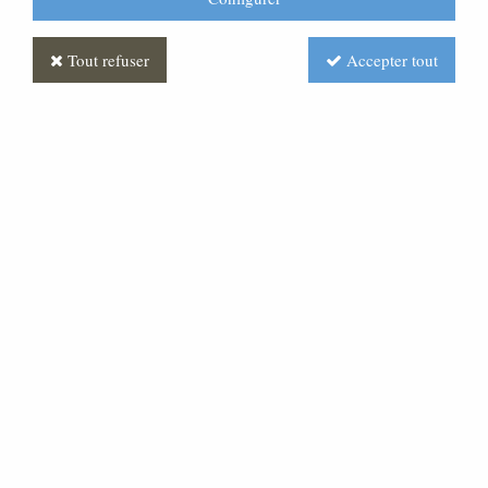
Tout refuser
Accepter tout
Berger Polychrome
Soyez le premier à donner votre avis !
Prix : Nous consulter
Réf. :
CR400158-001
Très belle statue en pâte bois, pour une crèche d'une
hauteur de 40 cm.