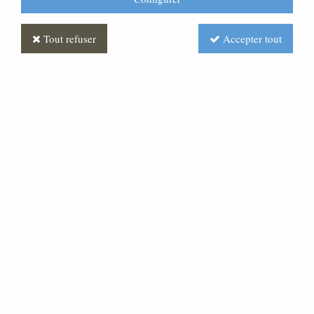
Tout refuser
Accepter tout
Berger Polychrome
Soyez le premier à donner votre avis !
Prix : Nous consulter
Réf. :
CR380137-001
Très belle statue en pâte bois, pour une crèche de 20
cm de hauteur.