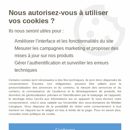
Nous autorisez-vous à utiliser
0
vos cookies ?
Ils nous seront utiles pour :
Accueil
>
Creches de Noel
>
Crèches Taille 020 cm
>
Améliorer l'interface et les fonctionnalités du site
Crèche N° 38 _20 CM
>
Berger Polychrome
Mesurer les campagnes marketing et proposer des
mises à jour sur nos produits
Gérer l'authentification et surveiller les erreurs
techniques
Certains cookies sont nécessaires à des fins techniques, ils sont donc dispensés de
consentement. D'autres, non obligatoires, peuvent être utilisés pour la
personnalisation des annonces et du contenu, la mesure des annonces et du
contenu, la connaissance de l'audience et le développement de produits, les
données de géolocalisation précises et l'identification par le balayage de l'appareil,
le stockage et/ou l'accès aux informations sur un appareil. Si vous donnez votre
consentement, celui-ci sera valable sur l’ensemble des sous-domaines de Mobilier
Liturgique. Vous disposez de la possibilité de retirer votre consentement à tout
moment en cliquant sur le widget en bas à droite de la page. Pour en savoir plus,
consulter notre politique de cookie.
Configurer