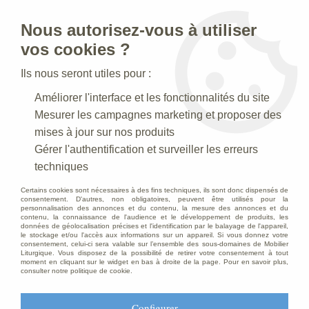
Nous autorisez-vous à utiliser
0
vos cookies ?
Ils nous seront utiles pour :
Accueil
>
Creches de Noel
>
Crèches en bois
>
Améliorer l'interface et les fonctionnalités du site
Crèche en bois décoré
>
Berger - bois - coloré
Mesurer les campagnes marketing et proposer des
mises à jour sur nos produits
Gérer l'authentification et surveiller les erreurs
techniques
Certains cookies sont nécessaires à des fins techniques, ils sont donc dispensés de
consentement. D'autres, non obligatoires, peuvent être utilisés pour la
personnalisation des annonces et du contenu, la mesure des annonces et du
contenu, la connaissance de l'audience et le développement de produits, les
données de géolocalisation précises et l'identification par le balayage de l'appareil,
le stockage et/ou l'accès aux informations sur un appareil. Si vous donnez votre
consentement, celui-ci sera valable sur l’ensemble des sous-domaines de Mobilier
Liturgique. Vous disposez de la possibilité de retirer votre consentement à tout
moment en cliquant sur le widget en bas à droite de la page. Pour en savoir plus,
consulter notre politique de cookie.
Configurer