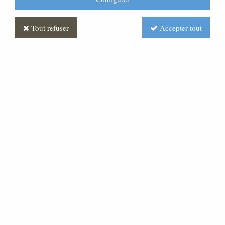
Tout refuser
Accepter tout
Berger - bois - coloré
Soyez le premier à donner votre avis !
66
,
22
€
TTC
Réf. :
CR290059-010
berger pour crèche de 8 cm
bois polychrome