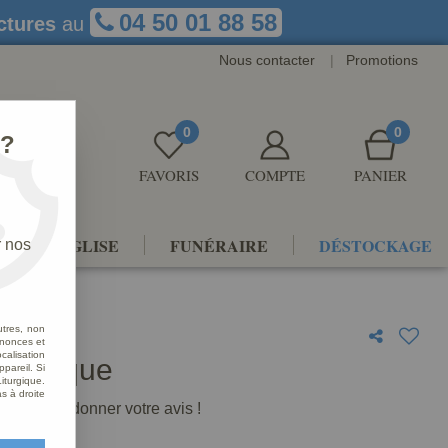
04 50 01 88 58
ctures
au
Nous contacter
|
Promotions
0
0
 ?
FAVORIS
COMPTE
PANIER
NTS D'ÉGLISE
FUNÉRAIRE
DÉSTOCKAGE
r nos
utres, non
nnonces et
alisation
 Antique
ppareil. Si
iturgique.
s à droite
premier à donner votre avis !