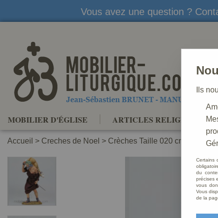
Vous avez une question ? Conta
Nou
Ils no
Amé
MOBILIER D'ÉGLISE
ARTICLES RELIGIEUX
Mes
pro
Accueil
>
Creches de Noel
>
Crèches Taille 020 cm
>
Crèche
Gér
Certains 
obligatoi
du conte
précises e
vous donn
Vous disp
de la pag