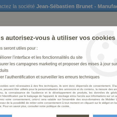
ctez la société
Jean-Sébastien Brunet - Manufa
s autorisez-vous à utiliser vos cookies
us seront utiles pour :
liorer l'interface et les fonctionnalités du site
STATUES
CRÈCHES DE NOËL
AMÉNAGEME
urer les campagnes marketing et proposer des mises à jour su
duits
 N° 38 _20 CM
>
Berger Antique
er l'authentification et surveiller les erreurs techniques
cookies sont nécessaires à des fins techniques, ils sont donc dispensés de consentement. D'a
res, peuvent être utilisés pour la personnalisation des annonces et du contenu, la mesure des a
nu, la connaissance de l'audience et le développement de produits, les données de géoloc
Berger
t l'identification par le balayage de l'appareil, le stockage et/ou l'accès aux informations sur un a
ez votre consentement, celui-ci sera valable sur l’ensemble des sous-domaines de Mobilier L
osez de la possibilité de retirer votre consentement à tout moment en cliquant sur le widget en ba
Soyez le 
e. Pour en savoir plus, consulter notre politique de cookie.