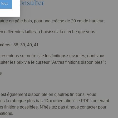
Nous consulter
 tout
128-005
tatue en pâte bois, pour une crèche de 20 cm de hauteur.
n différentes tailles : choisissez la crèche que vous
ros : 38, 39, 40, 41.
ésentons sur notre site les finitions suivantes, dont vous
lter les prix via le curseur "Autres finitions disponibles" :
e
 est également disponible en d'autres finitions. Vous
ans la rubrique plus bas "Documentation" le PDF contenant
tes finitions possibles. N'hésitez pas à nous contacter pour
mations.