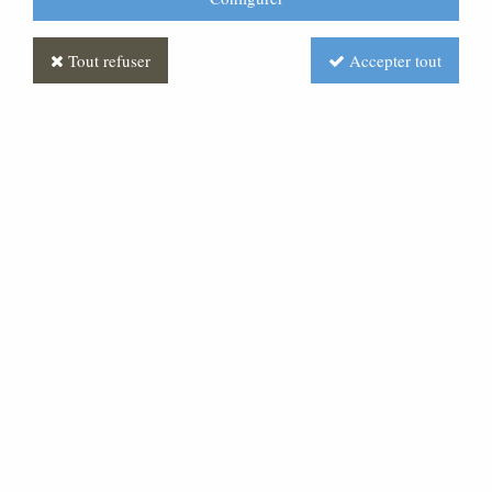
Tout refuser
Accepter tout
Berger Antique
Soyez le premier à donner votre avis !
Prix : Nous consulter
Réf. :
CR380071-005
Très belle statue en pâte bois, pour une crèche de 20
cm de hauteur.