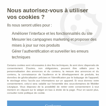
Nous autorisez-vous à utiliser
0
vos cookies ?
Ils nous seront utiles pour :
Accueil
>
Creches de Noel
>
Crèches Taille 020 cm
>
Améliorer l'interface et les fonctionnalités du site
Crèche N° 38 _20 CM
>
Berger Antique
Mesurer les campagnes marketing et proposer des
mises à jour sur nos produits
Gérer l'authentification et surveiller les erreurs
techniques
Certains cookies sont nécessaires à des fins techniques, ils sont donc dispensés de
consentement. D'autres, non obligatoires, peuvent être utilisés pour la
personnalisation des annonces et du contenu, la mesure des annonces et du
contenu, la connaissance de l'audience et le développement de produits, les
données de géolocalisation précises et l'identification par le balayage de l'appareil,
le stockage et/ou l'accès aux informations sur un appareil. Si vous donnez votre
consentement, celui-ci sera valable sur l’ensemble des sous-domaines de Mobilier
Liturgique. Vous disposez de la possibilité de retirer votre consentement à tout
moment en cliquant sur le widget en bas à droite de la page. Pour en savoir plus,
consulter notre politique de cookie.
Configurer