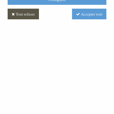
Tout refuser
Accepter tout
Berger Antique
Soyez le premier à donner votre avis !
Prix : Nous consulter
Réf. :
CR380054-005
Très belle statue en pâte bois, pour une crèche de 20
cm de hauteur.