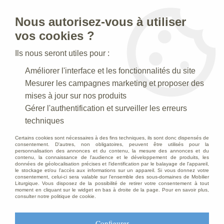
Nous autorisez-vous à utiliser
0
vos cookies ?
Ils nous seront utiles pour :
Accueil
>
Creches de Noel
>
Crèches Taille 020 cm
>
Améliorer l'interface et les fonctionnalités du site
Crèche N° 38 _20 CM
>
Berger Antique
Mesurer les campagnes marketing et proposer des
mises à jour sur nos produits
Gérer l'authentification et surveiller les erreurs
techniques
Certains cookies sont nécessaires à des fins techniques, ils sont donc dispensés de
consentement. D'autres, non obligatoires, peuvent être utilisés pour la
personnalisation des annonces et du contenu, la mesure des annonces et du
contenu, la connaissance de l'audience et le développement de produits, les
données de géolocalisation précises et l'identification par le balayage de l'appareil,
le stockage et/ou l'accès aux informations sur un appareil. Si vous donnez votre
consentement, celui-ci sera valable sur l’ensemble des sous-domaines de Mobilier
Liturgique. Vous disposez de la possibilité de retirer votre consentement à tout
moment en cliquant sur le widget en bas à droite de la page. Pour en savoir plus,
consulter notre politique de cookie.
Configurer