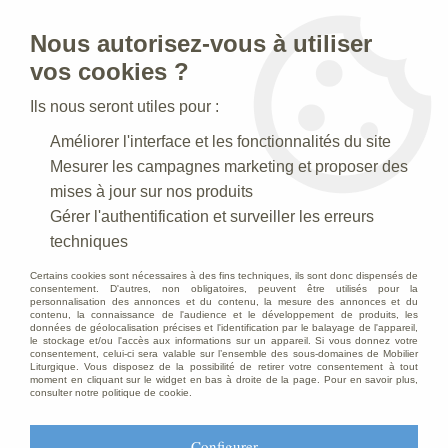
Nous autorisez-vous à utiliser
0
vos cookies ?
Ils nous seront utiles pour :
Accueil
>
Creches de Noel
>
Crèches de Maliba
>
Berger "à la
Améliorer l'interface et les fonctionnalités du site
corbeille"
Mesurer les campagnes marketing et proposer des
mises à jour sur nos produits
Gérer l'authentification et surveiller les erreurs
techniques
Certains cookies sont nécessaires à des fins techniques, ils sont donc dispensés de
consentement. D'autres, non obligatoires, peuvent être utilisés pour la
personnalisation des annonces et du contenu, la mesure des annonces et du
contenu, la connaissance de l'audience et le développement de produits, les
données de géolocalisation précises et l'identification par le balayage de l'appareil,
le stockage et/ou l'accès aux informations sur un appareil. Si vous donnez votre
consentement, celui-ci sera valable sur l’ensemble des sous-domaines de Mobilier
Liturgique. Vous disposez de la possibilité de retirer votre consentement à tout
moment en cliquant sur le widget en bas à droite de la page. Pour en savoir plus,
consulter notre politique de cookie.
Configurer