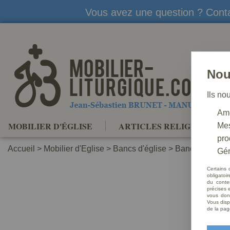
Vous avez une question ? Conta
Nou
Ils no
Amé
MOBILIER D'ÉGLISE
ARTICLES RELIGIEUX
Mes
pro
Accueil
>
Mobilier d'Eglise
>
Bancs d'église
>
Banc réversibl
Gér
Certains 
obligatoi
du conte
précises e
vous donn
Vous disp
de la pag