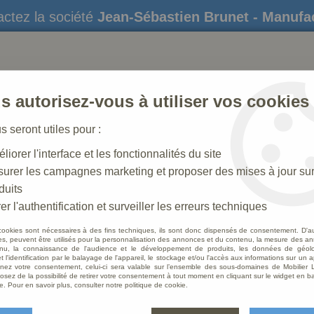
ctez la société
Jean-Sébastien Brunet - Manufa
s autorisez-vous à utiliser vos cookies
us seront utiles pour :
liorer l'interface et les fonctionnalités du site
STATUES
CRÈCHES DE NOËL
AMÉNAGEME
urer les campagnes marketing et proposer des mises à jour su
duits
e nous appeler pour voir le modèle
er l'authentification et surveiller les erreurs techniques
cookies sont nécessaires à des fins techniques, ils sont donc dispensés de consentement. D'a
res, peuvent être utilisés pour la personnalisation des annonces et du contenu, la mesure des a
nu, la connaissance de l'audience et le développement de produits, les données de géoloc
Banc r
t l'identification par le balayage de l'appareil, le stockage et/ou l'accès aux informations sur un a
ez votre consentement, celui-ci sera valable sur l’ensemble des sous-domaines de Mobilier L
voir l
osez de la possibilité de retirer votre consentement à tout moment en cliquant sur le widget en ba
e. Pour en savoir plus, consulter notre politique de cookie.
Soyez le 