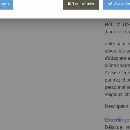
igurer
Tout refuser
Accepter
Prix : 
Réf. :
MLBA
banc révers
notre banc s
réversible a
s'adaptera a
d'une chapel
l'assise lég
pourrez chois
personnalisé
religieux, c
Description
Expédié so
Délai de liv