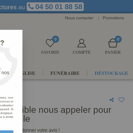
04 50 01 88 58
ctures
au
Nous contacter
|
Promotions
0
0
 ?
FAVORIS
COMPTE
PANIER
NTS D'ÉGLISE
FUNÉRAIRE
DÉSTOCKAGE
r nos
utres, non
nnonces et
alisation
éversible nous appeler pour
ppareil. Si
iturgique.
e modèle
s à droite
premier à donner votre avis !