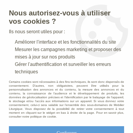
Nous autorisez-vous à utiliser
0
vos cookies ?
Ils nous seront utiles pour :
Accueil
>
Articles funéraires
>
Banc Funéraire
>
Banc en chêne
Améliorer l'interface et les fonctionnalités du site
massif
Mesurer les campagnes marketing et proposer des
mises à jour sur nos produits
Gérer l'authentification et surveiller les erreurs
techniques
Certains cookies sont nécessaires à des fins techniques, ils sont donc dispensés de
consentement. D'autres, non obligatoires, peuvent être utilisés pour la
personnalisation des annonces et du contenu, la mesure des annonces et du
contenu, la connaissance de l'audience et le développement de produits, les
données de géolocalisation précises et l'identification par le balayage de l'appareil,
le stockage et/ou l'accès aux informations sur un appareil. Si vous donnez votre
consentement, celui-ci sera valable sur l’ensemble des sous-domaines de Mobilier
Liturgique. Vous disposez de la possibilité de retirer votre consentement à tout
moment en cliquant sur le widget en bas à droite de la page. Pour en savoir plus,
consulter notre politique de cookie.
Configurer