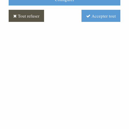
Tout refuser
Accepter tout
Banc en chêne massif
Soyez le premier à donner votre avis !
Prix : Nous consulter
Réf. :
FUBA0003-000
Ce banc sera parfait pour l'aménagement d'une
chambre funéraire. Banc en chêne massif, assise
incurvé pour plus de confort. Disponible en différentes