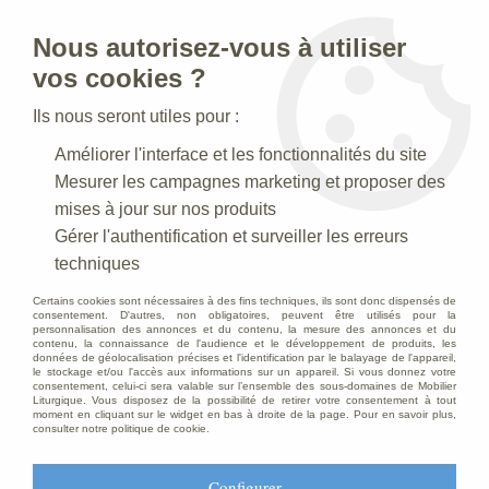
Nous autorisez-vous à utiliser
0
vos cookies ?
Ils nous seront utiles pour :
Accueil
>
Mobilier d'Eglise
>
Bancs d'église
>
Banc d'église
Améliorer l'interface et les fonctionnalités du site
Mesurer les campagnes marketing et proposer des
mises à jour sur nos produits
Gérer l'authentification et surveiller les erreurs
techniques
Certains cookies sont nécessaires à des fins techniques, ils sont donc dispensés de
consentement. D'autres, non obligatoires, peuvent être utilisés pour la
personnalisation des annonces et du contenu, la mesure des annonces et du
contenu, la connaissance de l'audience et le développement de produits, les
données de géolocalisation précises et l'identification par le balayage de l'appareil,
le stockage et/ou l'accès aux informations sur un appareil. Si vous donnez votre
consentement, celui-ci sera valable sur l’ensemble des sous-domaines de Mobilier
Liturgique. Vous disposez de la possibilité de retirer votre consentement à tout
moment en cliquant sur le widget en bas à droite de la page. Pour en savoir plus,
consulter notre politique de cookie.
Configurer