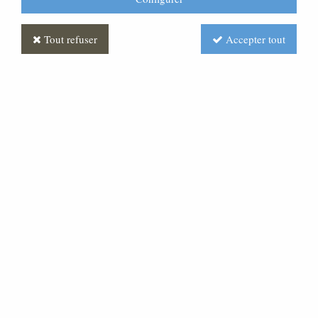
Tout refuser
Accepter tout
Banc d'église
Soyez le premier à donner votre avis !
Prix : Nous consulter
Réf. :
ML210085-000
Banc d'église se réalisant en fonction de votre intérieur
et est en bois massif: HETRE, CHENE, NOYER
....possibilité de rajouter une tablette ...nous contacter,