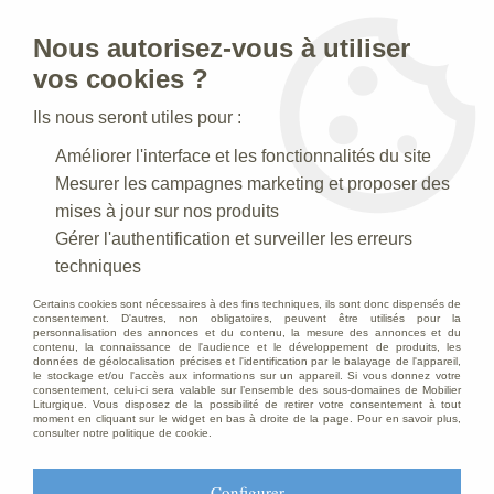
Nous autorisez-vous à utiliser
0
vos cookies ?
Ils nous seront utiles pour :
Accueil
>
Mobilier d'Eglise
>
Bancs d'église
>
Banc d'église
Améliorer l'interface et les fonctionnalités du site
Mesurer les campagnes marketing et proposer des
mises à jour sur nos produits
Gérer l'authentification et surveiller les erreurs
techniques
Certains cookies sont nécessaires à des fins techniques, ils sont donc dispensés de
consentement. D'autres, non obligatoires, peuvent être utilisés pour la
personnalisation des annonces et du contenu, la mesure des annonces et du
contenu, la connaissance de l'audience et le développement de produits, les
données de géolocalisation précises et l'identification par le balayage de l'appareil,
le stockage et/ou l'accès aux informations sur un appareil. Si vous donnez votre
consentement, celui-ci sera valable sur l’ensemble des sous-domaines de Mobilier
Liturgique. Vous disposez de la possibilité de retirer votre consentement à tout
moment en cliquant sur le widget en bas à droite de la page. Pour en savoir plus,
consulter notre politique de cookie.
Configurer