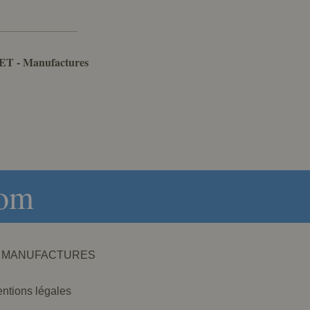
ET - Manufactures
com
NET - MANUFACTURES
ntions légales