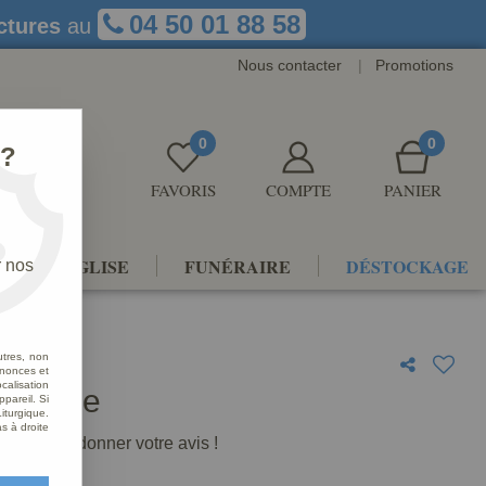
04 50 01 88 58
ctures
au
Nous contacter
|
Promotions
0
0
 ?
FAVORIS
COMPTE
PANIER
NTS D'ÉGLISE
FUNÉRAIRE
DÉSTOCKAGE
r nos
utres, non
nnonces et
alisation
'église
ppareil. Si
iturgique.
s à droite
premier à donner votre avis !