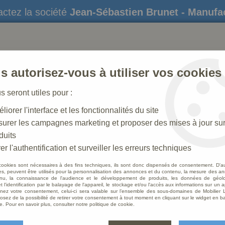
ctez la société
Jean-Sébastien Brunet - Manufa
s autorisez-vous à utiliser vos cookies
us seront utiles pour :
liorer l'interface et les fonctionnalités du site
STATUES
CRÈCHES DE NOËL
AMÉNAGEME
urer les campagnes marketing et proposer des mises à jour su
duits
er l'authentification et surveiller les erreurs techniques
cookies sont nécessaires à des fins techniques, ils sont donc dispensés de consentement. D'a
res, peuvent être utilisés pour la personnalisation des annonces et du contenu, la mesure des a
nu, la connaissance de l'audience et le développement de produits, les données de géoloc
Banc d
t l'identification par le balayage de l'appareil, le stockage et/ou l'accès aux informations sur un a
ez votre consentement, celui-ci sera valable sur l’ensemble des sous-domaines de Mobilier L
osez de la possibilité de retirer votre consentement à tout moment en cliquant sur le widget en ba
Soyez le 
e. Pour en savoir plus, consulter notre politique de cookie.