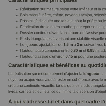
Caractéristiques principales
Réalisation sur mesure selon votre intérieur et la co
Bois massif : hêtre, chêne, noyer ou acajou, sélect
Possibilité d'ajouter une tablette pour la prière ou le
Fabrication droite ou en courbe, pour épouser la li
Dossier continu suivant la courbure de l'assise po
Pieds triangulaires favorisant une stabilité visuelle e
Longueurs ajustables, de
1,5 m
à
3 m
suivant vos 
Hauteur totale comprise entre
0,80 m
et
0,95 m
, ad
Hauteur d'assise d'environ
0,45 m
pour une posture
Caractéristiques et bénéfices au quotidi
La réalisation sur mesure permet d'ajuster la
longueur
, la
noyer ou acajou vous aide à rester en cohérence avec le mob
crée une continuité visuelle, tandis que les pieds triangula
livres, carnets et feuillets, ce qui limite la dispersion d'obj
À qui s'adresse-t-il et dans quel cadre l'u