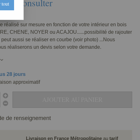
Nous consulter
 tout
069-000
e réalisé sur mesure en fonction de votre intérieur en bois
RE, CHENE, NOYER ou ACAJOU......possibilité de rajouter
, peut aussi se réaliser en courbe (voir photo) ...Nous
ous réaliserons un devis selon votre demande.
us 28 jours
raison approximatif
AJOUTER AU PANIER
e de renseignement
Livraison en France Métropolitaine
au
tarif