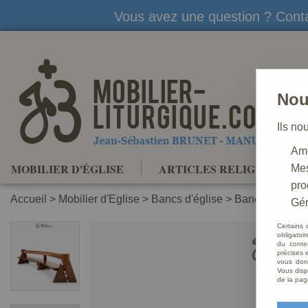
Vous avez une question ? Conta
Nou
Ils no
Amé
MOBILIER D'ÉGLISE
ARTICLES RELIGIEUX
Mes
pro
Accueil
>
Mobilier d'Eglise
>
Bancs d'église
>
Banc d'église
Gér
Certains 
obligatoi
du conte
précises e
vous donn
Vous disp
de la pag