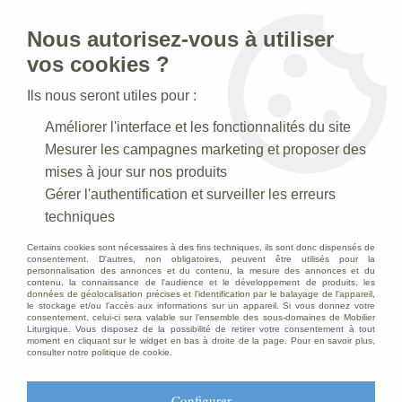
Nous autorisez-vous à utiliser
0
vos cookies ?
Ils nous seront utiles pour :
Accueil
>
Articles funéraires
>
Banc Funéraire
>
Banc cintré
Améliorer l'interface et les fonctionnalités du site
Mesurer les campagnes marketing et proposer des
mises à jour sur nos produits
Gérer l'authentification et surveiller les erreurs
techniques
Certains cookies sont nécessaires à des fins techniques, ils sont donc dispensés de
consentement. D'autres, non obligatoires, peuvent être utilisés pour la
personnalisation des annonces et du contenu, la mesure des annonces et du
contenu, la connaissance de l'audience et le développement de produits, les
données de géolocalisation précises et l'identification par le balayage de l'appareil,
le stockage et/ou l'accès aux informations sur un appareil. Si vous donnez votre
consentement, celui-ci sera valable sur l’ensemble des sous-domaines de Mobilier
Liturgique. Vous disposez de la possibilité de retirer votre consentement à tout
moment en cliquant sur le widget en bas à droite de la page. Pour en savoir plus,
consulter notre politique de cookie.
Configurer