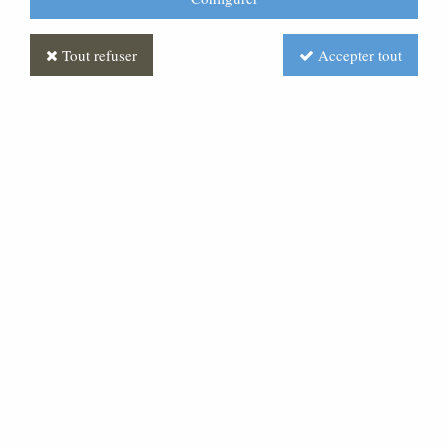
Tout refuser
Accepter tout
Banc cintré
Soyez le premier à donner votre avis !
Prix : Nous consulter
Réf. :
FUBA0032-000
Très beau banc en chêne, cintré avec assises inclinée
pour un grand confort. Les bancs sont fabriqués sur
mesure en fonction de votre architecture et de votre