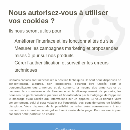
Nous autorisez-vous à utiliser
0
vos cookies ?
Ils nous seront utiles pour :
Accueil
>
Articles funéraires
>
Banc Funéraire
>
Banc assise
Améliorer l'interface et les fonctionnalités du site
incurvée
Mesurer les campagnes marketing et proposer des
mises à jour sur nos produits
Gérer l'authentification et surveiller les erreurs
techniques
Certains cookies sont nécessaires à des fins techniques, ils sont donc dispensés de
consentement. D'autres, non obligatoires, peuvent être utilisés pour la
personnalisation des annonces et du contenu, la mesure des annonces et du
contenu, la connaissance de l'audience et le développement de produits, les
données de géolocalisation précises et l'identification par le balayage de l'appareil,
le stockage et/ou l'accès aux informations sur un appareil. Si vous donnez votre
consentement, celui-ci sera valable sur l’ensemble des sous-domaines de Mobilier
Liturgique. Vous disposez de la possibilité de retirer votre consentement à tout
moment en cliquant sur le widget en bas à droite de la page. Pour en savoir plus,
consulter notre politique de cookie.
Configurer