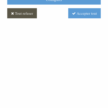
Tout refuser
Accepter tout
Banc assise incurvée
Soyez le premier à donner votre avis !
Prix : Nous consulter
Réf. :
FUBA0009-000
Commandez dès aujourd'hui ce superbe banc en chêne
massif, pour aménager une chambre funéraire, une
chapelle dans une maison de retraite … Tous nos