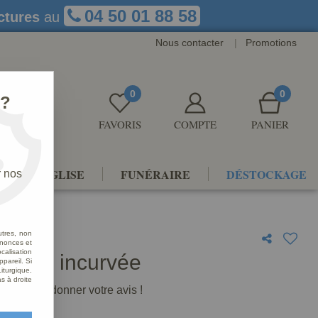
04 50 01 88 58
ctures
au
Nous contacter
|
Promotions
0
0
 ?
FAVORIS
COMPTE
PANIER
NTS D'ÉGLISE
FUNÉRAIRE
DÉSTOCKAGE
r nos
utres, non
nnonces et
alisation
ssise incurvée
ppareil. Si
iturgique.
s à droite
premier à donner votre avis !