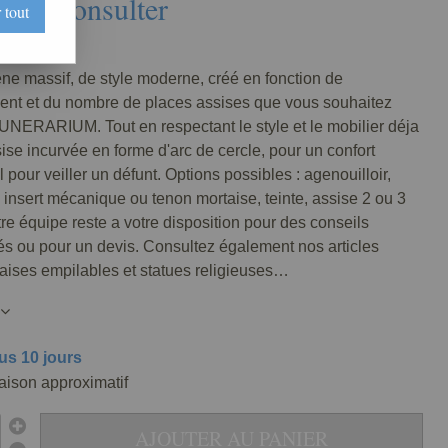
Nous consulter
 tout
0020-000
ne massif, de style moderne, créé en fonction de
nt et du nombre de places assises que vous souhaitez
UNERARIUM. Tout en respectant le style et le mobilier déja
sise incurvée en forme d'arc de cercle, pour un confort
 pour veiller un défunt. Options possibles : agenouilloir,
nsert mécanique ou tenon mortaise, teinte, assise 2 ou 3
 équipe reste a votre disposition pour des conseils
és ou pour un devis. Consultez également nos articles
haises empilables et statues religieuses…
us 10 jours
raison approximatif
AJOUTER AU PANIER