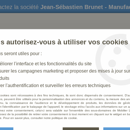
ctez la société
Jean-Sébastien Brunet - Manufa
s autorisez-vous à utiliser vos cookies
us seront utiles pour :
liorer l'interface et les fonctionnalités du site
STATUES
CRÈCHES DE NOËL
AMÉNAGEME
urer les campagnes marketing et proposer des mises à jour su
duits
 incurvée
er l'authentification et surveiller les erreurs techniques
cookies sont nécessaires à des fins techniques, ils sont donc dispensés de consentement. D'a
res, peuvent être utilisés pour la personnalisation des annonces et du contenu, la mesure des a
nu, la connaissance de l'audience et le développement de produits, les données de géoloc
Banc a
t l'identification par le balayage de l'appareil, le stockage et/ou l'accès aux informations sur un a
ez votre consentement, celui-ci sera valable sur l’ensemble des sous-domaines de Mobilier L
osez de la possibilité de retirer votre consentement à tout moment en cliquant sur le widget en ba
Soyez le 
e. Pour en savoir plus, consulter notre politique de cookie.