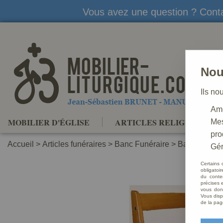
Vous avez une question ? Conta
Nou
Ils no
Amé
MOBILIER D'ÉGLISE
ARTICLES RELIGIEUX
Mes
pro
Accueil
>
Articles funéraires
>
Banc Funéraire
>
Banc assise
Gér
Certains 
obligatoi
du conte
précises e
vous donn
Vous disp
de la pag