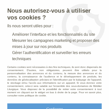
Nous autorisez-vous à utiliser
0
vos cookies ?
Ils nous seront utiles pour :
Accueil
>
Mobilier d'Eglise
>
Bancs d'église
>
Banc
Améliorer l'interface et les fonctionnalités du site
Mesurer les campagnes marketing et proposer des
mises à jour sur nos produits
Gérer l'authentification et surveiller les erreurs
techniques
Certains cookies sont nécessaires à des fins techniques, ils sont donc dispensés de
consentement. D'autres, non obligatoires, peuvent être utilisés pour la
personnalisation des annonces et du contenu, la mesure des annonces et du
contenu, la connaissance de l'audience et le développement de produits, les
données de géolocalisation précises et l'identification par le balayage de l'appareil,
le stockage et/ou l'accès aux informations sur un appareil. Si vous donnez votre
consentement, celui-ci sera valable sur l’ensemble des sous-domaines de Mobilier
Liturgique. Vous disposez de la possibilité de retirer votre consentement à tout
moment en cliquant sur le widget en bas à droite de la page. Pour en savoir plus,
consulter notre politique de cookie.
Configurer