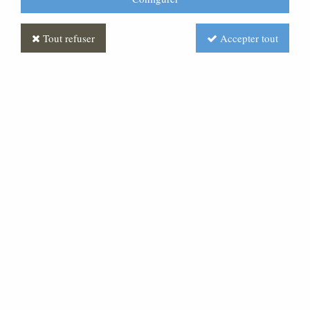
Tout refuser
Accepter tout
Banc
Soyez le premier à donner votre avis !
Prix : Nous consulter
Réf. :
MLBA0004-000
Banc créé sur mesure en fonction de votre architecture
et de votre mobilier. L'assise deux ou trois lames donne
un confort exceptionnel. Assemblage tenon mortaine