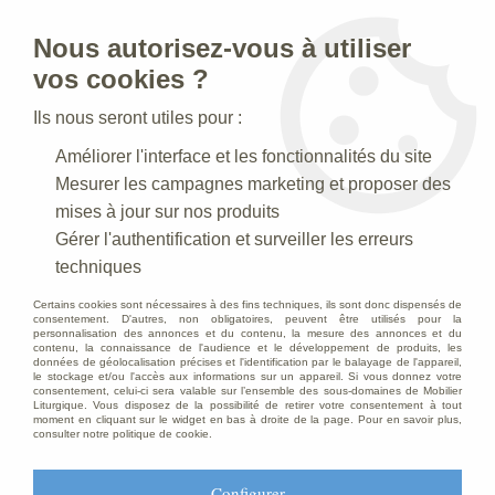
Nous autorisez-vous à utiliser
0
vos cookies ?
Ils nous seront utiles pour :
Accueil
>
Mobilier d'Eglise
>
Bancs d'église
>
Banc
Améliorer l'interface et les fonctionnalités du site
Mesurer les campagnes marketing et proposer des
mises à jour sur nos produits
Gérer l'authentification et surveiller les erreurs
techniques
Certains cookies sont nécessaires à des fins techniques, ils sont donc dispensés de
consentement. D'autres, non obligatoires, peuvent être utilisés pour la
personnalisation des annonces et du contenu, la mesure des annonces et du
contenu, la connaissance de l'audience et le développement de produits, les
données de géolocalisation précises et l'identification par le balayage de l'appareil,
le stockage et/ou l'accès aux informations sur un appareil. Si vous donnez votre
consentement, celui-ci sera valable sur l’ensemble des sous-domaines de Mobilier
Liturgique. Vous disposez de la possibilité de retirer votre consentement à tout
moment en cliquant sur le widget en bas à droite de la page. Pour en savoir plus,
consulter notre politique de cookie.
Configurer