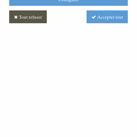
Tout refuser
Accepter tout
Banc
Soyez le premier à donner votre avis !
Prix : Nous consulter
Réf. :
MLBA0008-FRENE
Banc d'église créé sur mesure en fonction de votre
architecture et de votre mobilier. L'assise deux ou trois
lames ou assise et dossier garnis donne un confort