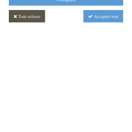
Tout refuser
Accepter tout
Autel en hêtre
Soyez le premier à donner votre avis !
Prix : Nous consulter
Réf. :
ML210044-000
Autel en hêtre qui peut être réalisé avec d'autres
essences de bois ou tout autre matériau, comme la
pierre, le laiton....