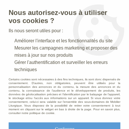
Nous autorisez-vous à utiliser
0
vos cookies ?
Ils nous seront utiles pour :
Accueil
>
Mobilier d'Eglise
>
Autels
>
Autel en hêtre
Améliorer l'interface et les fonctionnalités du site
Mesurer les campagnes marketing et proposer des
mises à jour sur nos produits
Gérer l'authentification et surveiller les erreurs
techniques
Certains cookies sont nécessaires à des fins techniques, ils sont donc dispensés de
consentement. D'autres, non obligatoires, peuvent être utilisés pour la
personnalisation des annonces et du contenu, la mesure des annonces et du
contenu, la connaissance de l'audience et le développement de produits, les
données de géolocalisation précises et l'identification par le balayage de l'appareil,
le stockage et/ou l'accès aux informations sur un appareil. Si vous donnez votre
consentement, celui-ci sera valable sur l’ensemble des sous-domaines de Mobilier
Liturgique. Vous disposez de la possibilité de retirer votre consentement à tout
moment en cliquant sur le widget en bas à droite de la page. Pour en savoir plus,
consulter notre politique de cookie.
Configurer