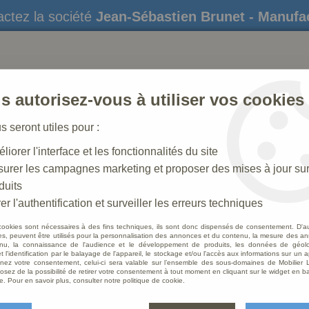
ctez la société
Jean-Sébastien Brunet - Manufa
s autorisez-vous à utiliser vos cookies
us seront utiles pour :
liorer l'interface et les fonctionnalités du site
STATUES
CRÈCHES DE NOËL
AMÉNAGEME
urer les campagnes marketing et proposer des mises à jour su
duits
er l'authentification et surveiller les erreurs techniques
cookies sont nécessaires à des fins techniques, ils sont donc dispensés de consentement. D'a
res, peuvent être utilisés pour la personnalisation des annonces et du contenu, la mesure des a
nu, la connaissance de l'audience et le développement de produits, les données de géoloc
Autel 
t l'identification par le balayage de l'appareil, le stockage et/ou l'accès aux informations sur un a
ez votre consentement, celui-ci sera valable sur l’ensemble des sous-domaines de Mobilier L
osez de la possibilité de retirer votre consentement à tout moment en cliquant sur le widget en ba
Soyez le 
e. Pour en savoir plus, consulter notre politique de cookie.