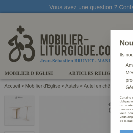
Vous avez une question ? Conta
Nou
Ils no
Amé
MOBILIER D'ÉGLISE
ARTICLES RELIGIEUX
Mes
pro
Accueil
>
Mobilier d'Eglise
>
Autels
>
Autel en chêne massif
Gér
Certains 
obligatoi
du conte
précises e
vous donn
Vous disp
de la pag