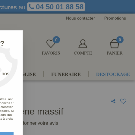
04 50 01 88 58
ctures
au
Nous contacter
|
Promotions
0
0
 ?
FAVORIS
COMPTE
PANIER
NTS D'ÉGLISE
FUNÉRAIRE
DÉSTOCKAGE
r nos
utres, non
nnonces et
alisation
en chêne massif
ppareil. Si
iturgique.
s à droite
premier à donner votre avis !