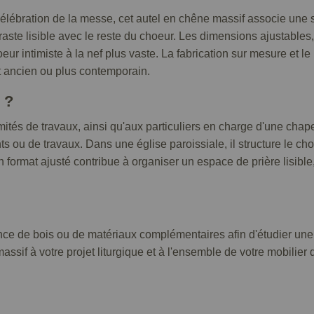
lébration de la messe, cet autel en chêne massif associe une s
raste lisible avec le reste du choeur. Les dimensions ajustables
oeur intimiste à la nef plus vaste. La fabrication sur mesure et l
oit ancien ou plus contemporain.
 ?
tés de travaux, ainsi qu'aux particuliers en charge d'une chape
nts ou de travaux. Dans une église paroissiale, il structure le ch
ormat ajusté contribue à organiser un espace de prière lisible,
e de bois ou de matériaux complémentaires afin d'étudier une co
sif à votre projet liturgique et à l'ensemble de votre mobilier d