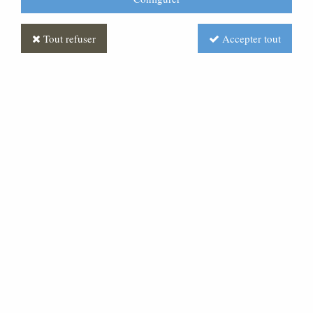
Tout refuser
Accepter tout
Autel en chene massif
Soyez le premier à donner votre avis !
Prix : Nous consulter
Réf. :
MLAU0005-000
Autel en chêne massif qui peut être réalisé avec
d'autres essences de bois ou tout autre matériau,
comme la pierre, le laiton....