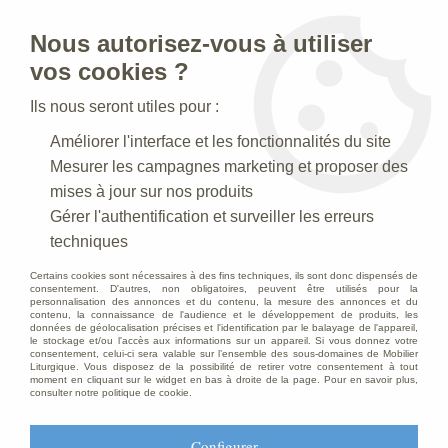
Nous autorisez-vous à utiliser
0
vos cookies ?
Ils nous seront utiles pour :
Accueil
>
Mobilier d'Eglise
>
Autels
>
Autel en chene massif
Améliorer l'interface et les fonctionnalités du site
Mesurer les campagnes marketing et proposer des
mises à jour sur nos produits
Gérer l'authentification et surveiller les erreurs
techniques
Certains cookies sont nécessaires à des fins techniques, ils sont donc dispensés de
consentement. D'autres, non obligatoires, peuvent être utilisés pour la
personnalisation des annonces et du contenu, la mesure des annonces et du
contenu, la connaissance de l'audience et le développement de produits, les
données de géolocalisation précises et l'identification par le balayage de l'appareil,
le stockage et/ou l'accès aux informations sur un appareil. Si vous donnez votre
consentement, celui-ci sera valable sur l’ensemble des sous-domaines de Mobilier
Liturgique. Vous disposez de la possibilité de retirer votre consentement à tout
moment en cliquant sur le widget en bas à droite de la page. Pour en savoir plus,
consulter notre politique de cookie.
Configurer