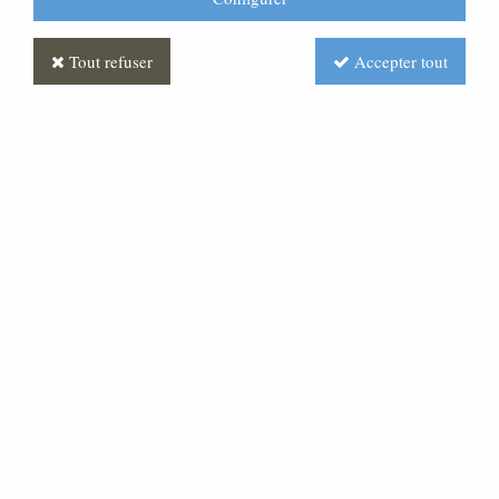
Tout refuser
Accepter tout
Autel en chêne massif
Soyez le premier à donner votre avis !
Prix : Nous consulter
Réf. :
MLAU0027-000
Autel en chêne massif qui peut être réalisé avec
d'autres essences de bois ou tout autre matériau,
comme la pierre, le laiton....