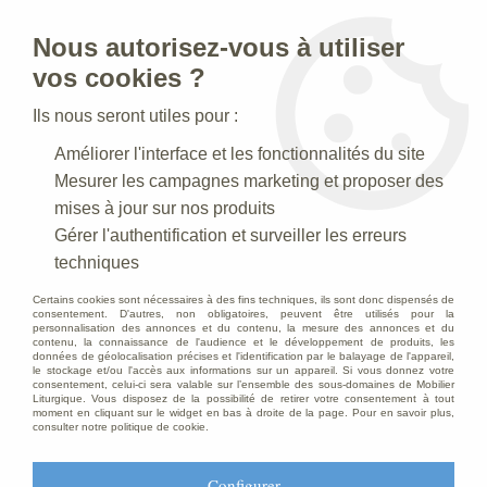
Nous autorisez-vous à utiliser
0
vos cookies ?
Ils nous seront utiles pour :
Accueil
>
Mobilier d'Eglise
>
Autels
>
Autel en chêne massif
Améliorer l'interface et les fonctionnalités du site
Mesurer les campagnes marketing et proposer des
mises à jour sur nos produits
Gérer l'authentification et surveiller les erreurs
techniques
Certains cookies sont nécessaires à des fins techniques, ils sont donc dispensés de
consentement. D'autres, non obligatoires, peuvent être utilisés pour la
personnalisation des annonces et du contenu, la mesure des annonces et du
contenu, la connaissance de l'audience et le développement de produits, les
données de géolocalisation précises et l'identification par le balayage de l'appareil,
le stockage et/ou l'accès aux informations sur un appareil. Si vous donnez votre
consentement, celui-ci sera valable sur l’ensemble des sous-domaines de Mobilier
Liturgique. Vous disposez de la possibilité de retirer votre consentement à tout
moment en cliquant sur le widget en bas à droite de la page. Pour en savoir plus,
consulter notre politique de cookie.
Configurer