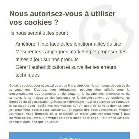
Nous autorisez-vous à utiliser
0
vos cookies ?
Ils nous seront utiles pour :
Accueil
>
Mobilier d'Eglise
>
Autels
>
Autel en chêne massif
Améliorer l'interface et les fonctionnalités du site
Mesurer les campagnes marketing et proposer des
mises à jour sur nos produits
Gérer l'authentification et surveiller les erreurs
techniques
Certains cookies sont nécessaires à des fins techniques, ils sont donc dispensés de
consentement. D'autres, non obligatoires, peuvent être utilisés pour la
personnalisation des annonces et du contenu, la mesure des annonces et du
contenu, la connaissance de l'audience et le développement de produits, les
données de géolocalisation précises et l'identification par le balayage de l'appareil,
le stockage et/ou l'accès aux informations sur un appareil. Si vous donnez votre
consentement, celui-ci sera valable sur l’ensemble des sous-domaines de Mobilier
Liturgique. Vous disposez de la possibilité de retirer votre consentement à tout
moment en cliquant sur le widget en bas à droite de la page. Pour en savoir plus,
consulter notre politique de cookie.
Configurer