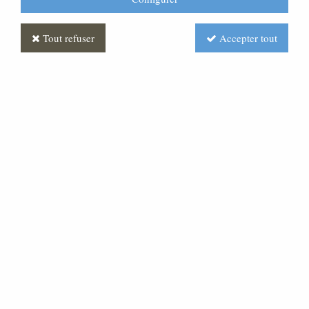
Tout refuser
Accepter tout
Autel en chêne massif
Soyez le premier à donner votre avis !
Prix : Nous consulter
Réf. :
MLAU0026-000
Autel en chêne massif qui peut être réalisé avec
d'autres essences de bois ou tout autre matériau,
comme la pierre, le laiton....