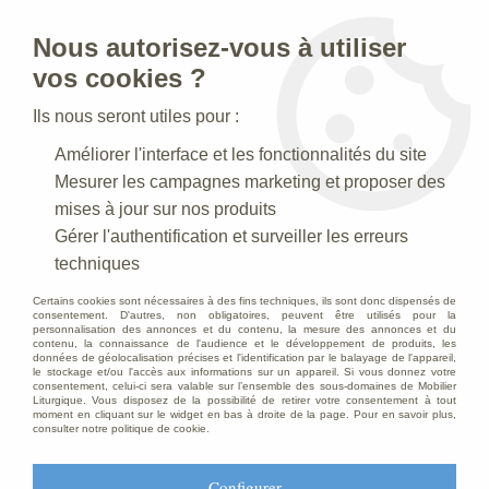
Nous autorisez-vous à utiliser
0
vos cookies ?
Ils nous seront utiles pour :
Accueil
>
Mobilier d'Eglise
>
Autels
>
Autel
Améliorer l'interface et les fonctionnalités du site
Mesurer les campagnes marketing et proposer des
mises à jour sur nos produits
Gérer l'authentification et surveiller les erreurs
techniques
Certains cookies sont nécessaires à des fins techniques, ils sont donc dispensés de
consentement. D'autres, non obligatoires, peuvent être utilisés pour la
personnalisation des annonces et du contenu, la mesure des annonces et du
contenu, la connaissance de l'audience et le développement de produits, les
données de géolocalisation précises et l'identification par le balayage de l'appareil,
le stockage et/ou l'accès aux informations sur un appareil. Si vous donnez votre
consentement, celui-ci sera valable sur l’ensemble des sous-domaines de Mobilier
Liturgique. Vous disposez de la possibilité de retirer votre consentement à tout
moment en cliquant sur le widget en bas à droite de la page. Pour en savoir plus,
consulter notre politique de cookie.
Configurer