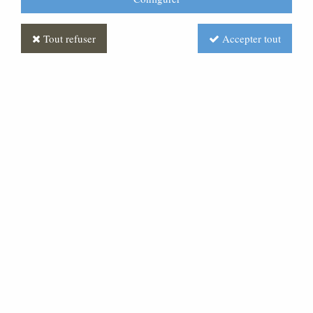
Tout refuser
Accepter tout
Autel
Soyez le premier à donner votre avis !
Prix : Nous consulter
Réf. :
ML220022-000
Autel en hêtre pour l'aménagement de votre église dont
les dimensions sont: 170 X 70 hauteur 92 cm. Contactez
nous, nous vous établirons un devis. N'hésitez pas à