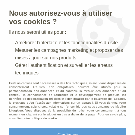
Nous autorisez-vous à utiliser
0
vos cookies ?
Ils nous seront utiles pour :
Accueil
>
Articles funéraires
>
Plaque funéraire avec insert
Améliorer l'interface et les fonctionnalités du site
Mesurer les campagnes marketing et proposer des
Plaque funéraire avec insert
mises à jour sur nos produits
Gérer l'authentification et surveiller les erreurs
techniques
Plaque funéraire personnalisée avec
Certains cookies sont nécessaires à des fins techniques, ils sont donc dispensés de
insert vente en gros
consentement. D'autres, non obligatoires, peuvent être utilisés pour la
personnalisation des annonces et du contenu, la mesure des annonces et du
contenu, la connaissance de l'audience et le développement de produits, les
données de géolocalisation précises et l'identification par le balayage de l'appareil,
le stockage et/ou l'accès aux informations sur un appareil. Si vous donnez votre
consentement, celui-ci sera valable sur l’ensemble des sous-domaines de Mobilier
Liturgique. Vous disposez de la possibilité de retirer votre consentement à tout
TRIER & FILTRER
moment en cliquant sur le widget en bas à droite de la page. Pour en savoir plus,
consulter notre politique de cookie.
Aucune correspondance trouvée
Configurer