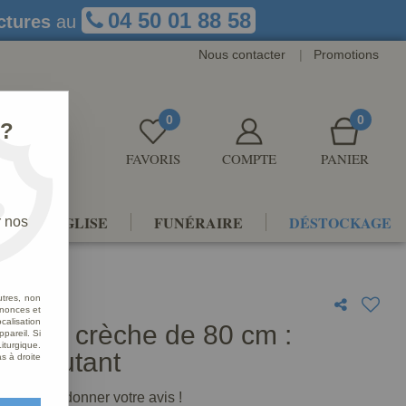
04 50 01 88 58
ctures
au
Nous contacter
|
Promotions
0
0
 ?
FAVORIS
COMPTE
PANIER
NTS D'ÉGLISE
FUNÉRAIRE
DÉSTOCKAGE
r nos
utant
utres, non
nnonces et
alisation
 pour crèche de 80 cm :
ppareil. Si
iturgique.
n broutant
s à droite
premier à donner votre avis !