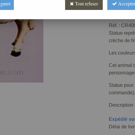
igurer
Tout refuser
Accepter
285
,
00
Réf. :
CR400
Statue repré
crèche de N
Les couleur
Cet animal d
personnages
Statue pour l
commande)
Description
Expédié so
Délai de liv