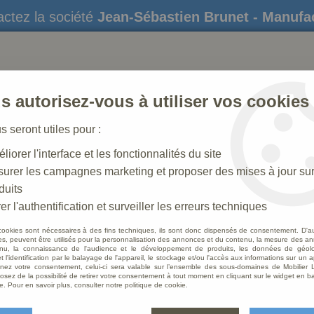
ctez la société
Jean-Sébastien Brunet - Manufa
s autorisez-vous à utiliser vos cookies
us seront utiles pour :
liorer l'interface et les fonctionnalités du site
STATUES
CRÈCHES DE NOËL
AMÉNAGEME
urer les campagnes marketing et proposer des mises à jour su
duits
che N° 25 _ 80 CM
>
Animal pour crèche de 80 cm : Mouton bro
er l'authentification et surveiller les erreurs techniques
cookies sont nécessaires à des fins techniques, ils sont donc dispensés de consentement. D'a
res, peuvent être utilisés pour la personnalisation des annonces et du contenu, la mesure des a
nu, la connaissance de l'audience et le développement de produits, les données de géoloc
Animal
t l'identification par le balayage de l'appareil, le stockage et/ou l'accès aux informations sur un a
ez votre consentement, celui-ci sera valable sur l’ensemble des sous-domaines de Mobilier L
Mouto
osez de la possibilité de retirer votre consentement à tout moment en cliquant sur le widget en ba
e. Pour en savoir plus, consulter notre politique de cookie.
Soyez le 