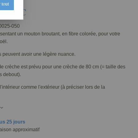
 tout
€
TTC
025-050
sentant un mouton broutant, en fibre colorée, pour votre
oël.
s peuvent avoir une légère nuance.
e crèche est prévu pour une crèche de 80 cm (= taille des
 debout).
'intérieur comme l'extérieur (à préciser lors de la
.
us 25 jours
raison approximatif