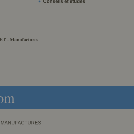
Conseils et études
ET - Manufactures
com
NET - MANUFACTURES