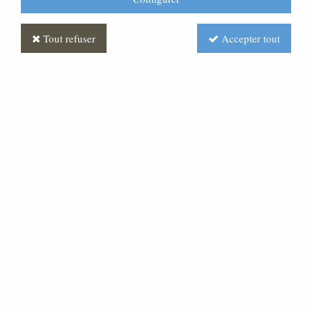
Tout refuser
Accepter tout
Ange et Bergers Polychrome
Soyez le premier à donner votre avis !
Prix : Nous consulter
Réf. :
CR410062-001
Très belles statues en pâte bois, pour une crèche d'une
hauteur de 50 cm.