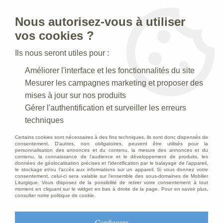
Nous autorisez-vous à utiliser
0
vos cookies ?
Ils nous seront utiles pour :
Accueil
>
Creches de Noel
>
Crèches Taille 050 cm
>
Améliorer l'interface et les fonctionnalités du site
Crèche N° 41_50 CM
>
Ange et Bergers Polychrome
Mesurer les campagnes marketing et proposer des
mises à jour sur nos produits
Gérer l'authentification et surveiller les erreurs
techniques
Certains cookies sont nécessaires à des fins techniques, ils sont donc dispensés de
consentement. D'autres, non obligatoires, peuvent être utilisés pour la
personnalisation des annonces et du contenu, la mesure des annonces et du
contenu, la connaissance de l'audience et le développement de produits, les
données de géolocalisation précises et l'identification par le balayage de l'appareil,
le stockage et/ou l'accès aux informations sur un appareil. Si vous donnez votre
consentement, celui-ci sera valable sur l’ensemble des sous-domaines de Mobilier
Liturgique. Vous disposez de la possibilité de retirer votre consentement à tout
moment en cliquant sur le widget en bas à droite de la page. Pour en savoir plus,
consulter notre politique de cookie.
Configurer