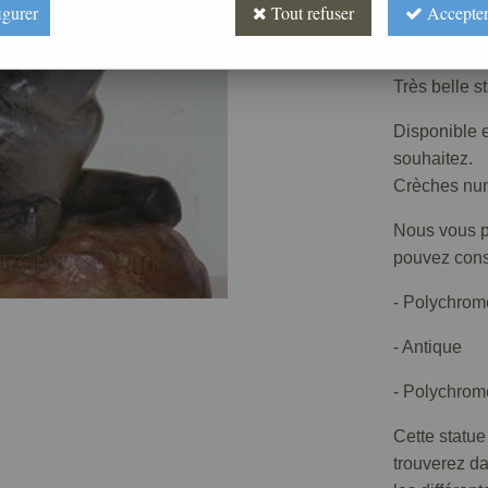
Prix : 
igurer
Tout refuser
Accepter
Réf. :
CR410
Très belle s
Disponible e
souhaitez.
Crèches numé
Nous vous pr
pouvez consu
- Polychrom
- Antique
- Polychrome
Cette statue
trouverez d