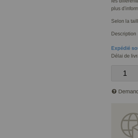
les différen
plus d'infor
Selon la tai
Description
Expédié so
Délai de liv
Demand