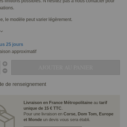
tes finitions possibles. N'hésitez pas à nous contacter pour
mations.
lle, le modèle peut varier légèrement.
us 25 jours
raison approximatif
AJOUTER AU PANIER
e de renseignement
Livraison en France Métropolitaine
au
tarif
unique de 15 € TTC
.
Pour une livraison en
Corse, Dom Tom, Europe
et Monde
un devis vous sera établi.