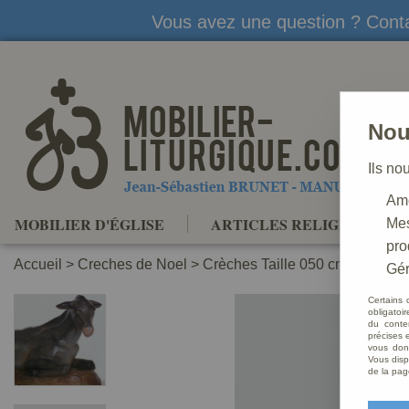
Vous avez une question ? Conta
Nou
Ils no
Amé
MOBILIER D'ÉGLISE
ARTICLES RELIGIEUX
Mes
pro
Accueil
>
Creches de Noel
>
Crèches Taille 050 cm
>
Crèche
Gér
Certains 
obligatoi
du conte
précises e
vous donn
Vous disp
de la pag