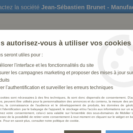
ctez la société
Jean-Sébastien Brunet - Manufa
s autorisez-vous à utiliser vos cookies
us seront utiles pour :
liorer l'interface et les fonctionnalités du site
STATUES
CRÈCHES DE NOËL
AMÉNAGEME
urer les campagnes marketing et proposer des mises à jour su
duits
 N° 41_50 CM
>
Ane Polychrome
er l'authentification et surveiller les erreurs techniques
cookies sont nécessaires à des fins techniques, ils sont donc dispensés de consentement. D'a
res, peuvent être utilisés pour la personnalisation des annonces et du contenu, la mesure des a
nu, la connaissance de l'audience et le développement de produits, les données de géoloc
Ane P
t l'identification par le balayage de l'appareil, le stockage et/ou l'accès aux informations sur un a
ez votre consentement, celui-ci sera valable sur l’ensemble des sous-domaines de Mobilier L
osez de la possibilité de retirer votre consentement à tout moment en cliquant sur le widget en ba
Soyez le 
e. Pour en savoir plus, consulter notre politique de cookie.