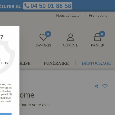
04 50 01 88 58
ctures
au
Nous contacter
|
Promotions
0
0
 ?
FAVORIS
COMPTE
PANIER
NTS D'ÉGLISE
FUNÉRAIRE
DÉSTOCKAGE
r nos
utres, non
nnonces et
alisation
olychrome
ppareil. Si
iturgique.
s à droite
premier à donner votre avis !