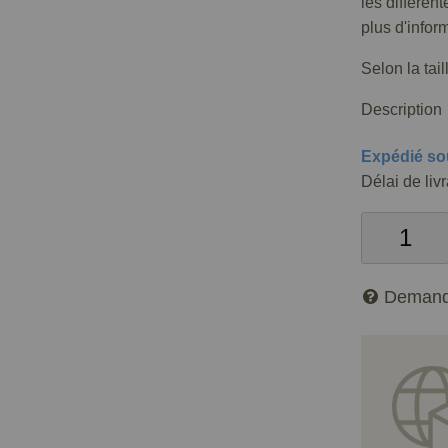
les différen
plus d'infor
Selon la tai
Description
Expédié so
Délai de liv
Demand