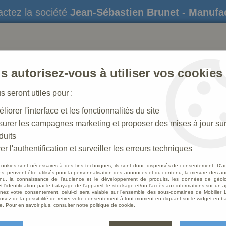
ctez la société
Jean-Sébastien Brunet - Manufa
s autorisez-vous à utiliser vos cookies
us seront utiles pour :
liorer l'interface et les fonctionnalités du site
STATUES
CRÈCHES DE NOËL
AMÉNAGEME
urer les campagnes marketing et proposer des mises à jour su
duits
er l'authentification et surveiller les erreurs techniques
cookies sont nécessaires à des fins techniques, ils sont donc dispensés de consentement. D'a
res, peuvent être utilisés pour la personnalisation des annonces et du contenu, la mesure des a
nu, la connaissance de l'audience et le développement de produits, les données de géoloc
Ane Fe
t l'identification par le balayage de l'appareil, le stockage et/ou l'accès aux informations sur un a
ez votre consentement, celui-ci sera valable sur l’ensemble des sous-domaines de Mobilier L
osez de la possibilité de retirer votre consentement à tout moment en cliquant sur le widget en ba
Soyez le 
e. Pour en savoir plus, consulter notre politique de cookie.