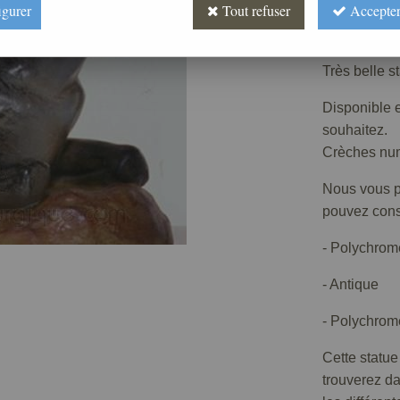
Prix : 
igurer
Tout refuser
Accepter
Réf. :
CR400
Très belle s
Disponible e
souhaitez.
Crèches numé
Nous vous pr
pouvez consu
- Polychrom
- Antique
- Polychrome
Cette statue
trouverez d