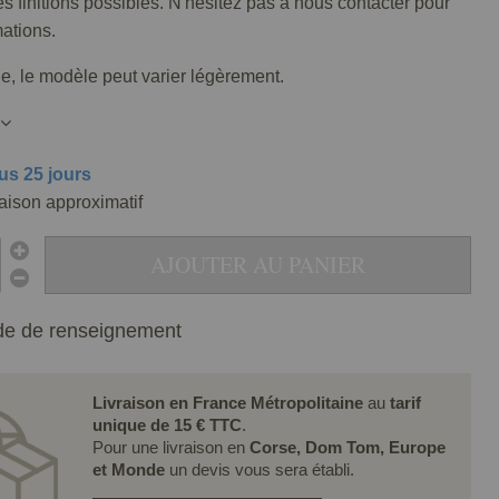
tes finitions possibles. N'hésitez pas à nous contacter pour
mations.
lle, le modèle peut varier légèrement.
us 25 jours
raison approximatif
AJOUTER AU PANIER
e de renseignement
Livraison en France Métropolitaine
au
tarif
unique de 15 € TTC
.
Pour une livraison en
Corse, Dom Tom, Europe
et Monde
un devis vous sera établi.