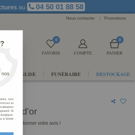
04 50 01 88 58
ctures
au
Nous contacter
|
Promotions
0
0
 ?
FAVORIS
COMPTE
PANIER
NTS D'ÉGLISE
FUNÉRAIRE
DÉSTOCKAGE
r nos
utres, non
nnonces et
alisation
uille d'or
ppareil. Si
iturgique.
s à droite
premier à donner votre avis !