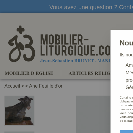
Vous avez une question ? Conta
Nou
Ils no
Amé
MOBILIER D'ÉGLISE
ARTICLES RELIGIEUX
Mes
pro
Accueil
>
>
Ane Feuille d'or
Gér
Certains 
obligatoi
du conte
précises e
vous donn
Vous disp
de la pag